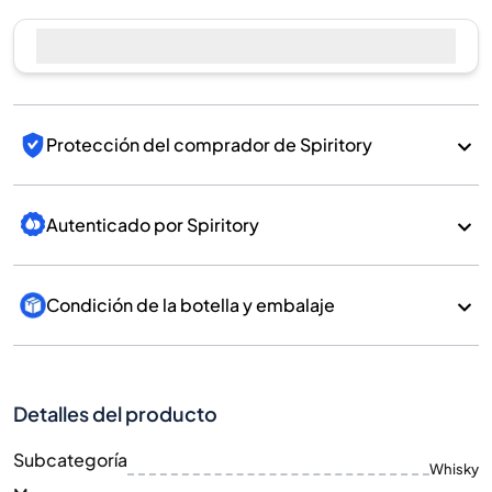
Protección del comprador de Spiritory
Autenticado por Spiritory
Condición de la botella y embalaje
Detalles del producto
Subcategoría
Whisky
Marca
Kavalan
País/Región
Taiwan/Taiwan
700
Tamaño
ML