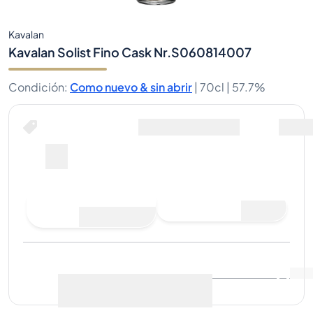
Kavalan
Kavalan Solist Fino Cask Nr.S060814007
Condición
:
Como nuevo & sin abrir
|
70cl |
57.7%
Hacer una oferta de compra
Última venta
:
Aún no hay
Ver datos de mercado
(
0
)
ventas
Vender ahora