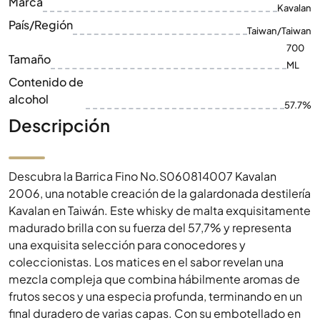
Contenido de
alcohol
57.7%
Descripción
Descubra la Barrica Fino No.S060814007 Kavalan
2006, una notable creación de la galardonada destilería
Kavalan en Taiwán. Este whisky de malta exquisitamente
madurado brilla con su fuerza del 57,7% y representa
una exquisita selección para conocedores y
coleccionistas. Los matices en el sabor revelan una
mezcla compleja que combina hábilmente aromas de
frutos secos y una especia profunda, terminando en un
final duradero de varias capas. Con su embotellado en
2011 y un tamaño de botella de 700 ml, este whisky no
es solo una muestra de la artesanía taiwanesa, sino
también un punto culminante para cualquier colección
de whisky. La Barrica Fino Kavalan 2006 es una