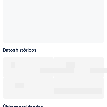
Datos históricos
0
0€
Número de ventas
Valor de mercado
0€
Precio de venta promedio
Últimas actividades
1S
1M
6M
1A
Máx