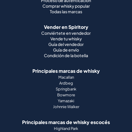
Conviértete en vendedor
Vende tu whisky
Guía del vendedor
Guía de envío
Condición de la botella
Principales marcas de whisky
Macallan
Ardbeg
Springbank
Bowmore
Yamazaki
Johnnie Walker
Principales marcas de whisky escocés
Highland Park
Laphroaig
Glenfiddich
Lagavulin
Ardbeg
Glenmorangie