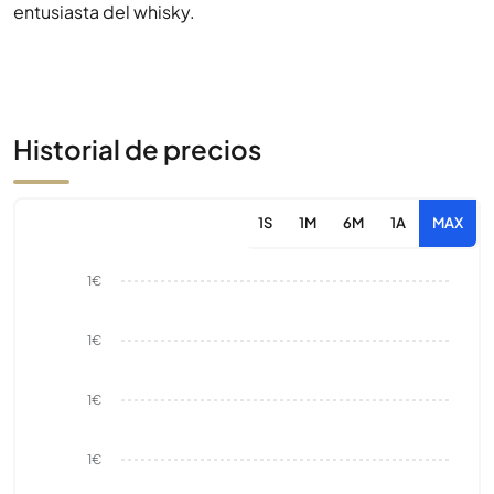
entusiasta del whisky.
Historial de precios
1S
1M
6M
1A
MAX
1€
1€
1€
1€