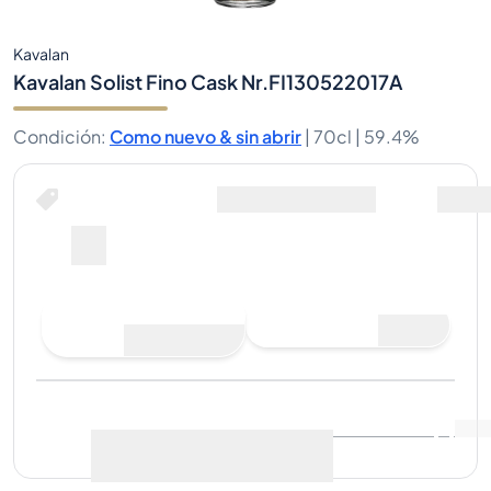
Kavalan
Kavalan Solist Fino Cask Nr.FI130522017A
Condición
:
Como nuevo & sin abrir
|
70cl |
59.4%
Comprar ahora por
Envio Incluido
--
Hacer una oferta de
Comprar ahora
compra
Última venta
:
Aún no hay
Ver datos de mercado
(
..
)
ventas