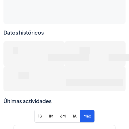
Datos históricos
0
0€
Número de ventas
Valor de mercado
0€
Precio de venta promedio
Últimas actividades
1S
1M
6M
1A
Máx