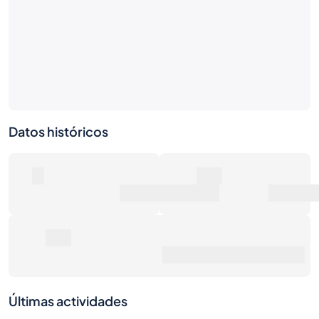
Datos históricos
0
0€
Número de ventas
Valor de mercado
0€
Precio de venta promedio
Últimas actividades