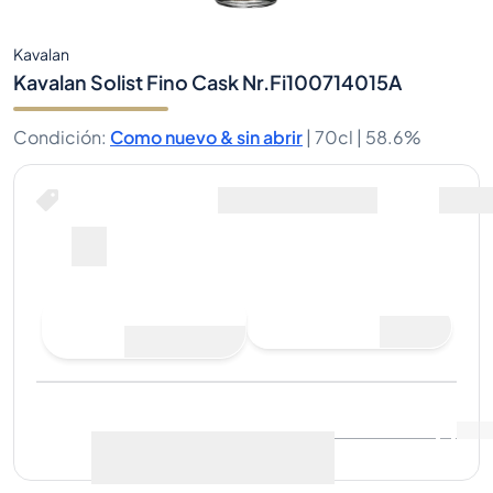
Kavalan
Kavalan Solist Fino Cask Nr.Fi100714015A
Condición
:
Como nuevo & sin abrir
|
70cl |
58.6%
Comprar ahora por
Envio Incluido
--
Hacer una oferta de
Comprar ahora
compra
Última venta
:
Aún no hay
Ver datos de mercado
(
..
)
ventas