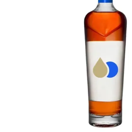
Taiwán
Glendronach
Estados Unidos
Highland Park
Redbreast
Marcas
Royal Salute
Ardbeg
Springbank
Dalmore
Glenfiddich
Bourbon y Americano
Hibiki
Blanton's
Johnnie Walker
Booker's
Laphroaig
Eagle Rare
Macallan
Jack Daniel's
Midleton
Jim Beam
Springbank
Maker's Mark
Yamazaki
Michter's
Pappy Van Winkle
Mejores Ofertas
Weller
Ofertas Destacadas
Woodford Reserve
Menos de 50€
50-100€
Espirituosos y Ron