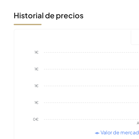
Historial de precios
1€
1€
1€
1€
0€
A
Valor de merca