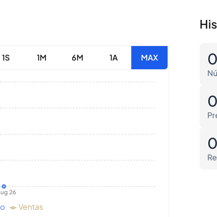
Hi
1S
1M
6M
1A
MAX
Nú
Pr
Re
ug 26
do
Ventas