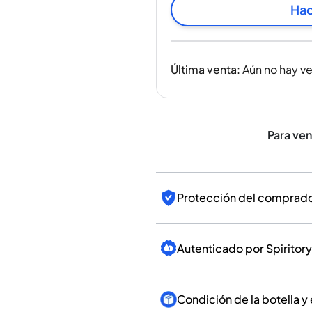
India
Hac
Taiwán
China
Corea
Última venta
:
Aún no hay v
América y el Caribe
Estados Unidos
Canadá
México
Para ve
Jamaica
Guyana
Barbados
Protección del comprador
Autenticado por Spiritory
Condición de la botella y