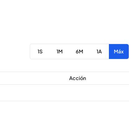
1S
1M
6M
1A
Máx
Acción