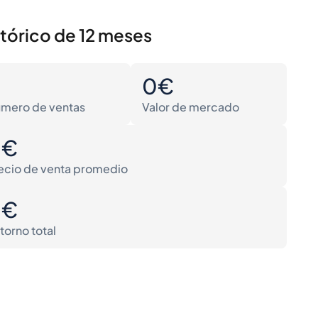
stórico de 12 meses
0
0€
mero de ventas
Valor de mercado
0€
ecio de venta promedio
0€
torno total