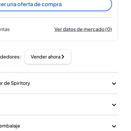
er una oferta de compra
entas
Ver datos de mercado
(
0
)
ndedores
:
Vender ahora
 de Spiritory
 embalaje