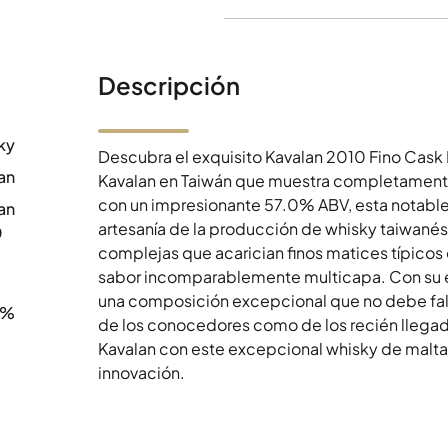
Descripción
ky
Descubra el exquisito Kavalan 2010 Fino Cask
an
Kavalan en Taiwán que muestra completamente 
con un impresionante 57.0% ABV, esta notable c
an
artesanía de la producción de whisky taiwanés.
0
complejas que acarician finos matices típicos 
sabor incomparablemente multicapa. Con su e
una composición excepcional que no debe falta
0%
de los conocedores como de los recién llega
Kavalan con este excepcional whisky de malta
innovación.