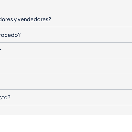
dores y vendedores?
procedo?
?
cto?