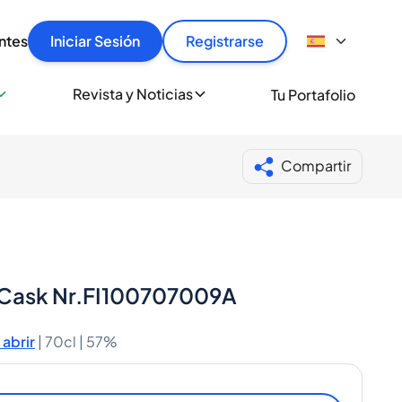
articular
llas rápido, con seguridad y al mejor precio.
ntes
Iniciar Sesión
Registrarse
sionalmente
Revista y Noticias
Tu Portafolio
 a miles de amantes del whisky y los destilados.
ante de Spiritory
Compartir
o Cask Nr.FI100707009A
abrir
|
70cl |
57%