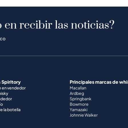
 en recibir las noticias?
ico
 Spiritory
Principales marcas de wh
e en vendedor
Macallan
hisky
Ardbeg
ndedor
Springbank
ío
Bowmore
e la botella
Yamazaki
Johnnie Walker