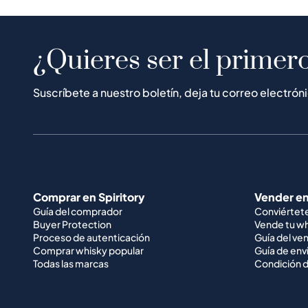
¿Quieres ser el primero
Suscríbete a nuestro boletín, deja tu correo electrón
Comprar en Spiritory
Vender en
Guía del comprador
Conviértet
Buyer Protection
Vende tu w
Proceso de autenticación
Guía del ve
Comprar whisky popular
Guía de env
Todas las marcas
Condición d