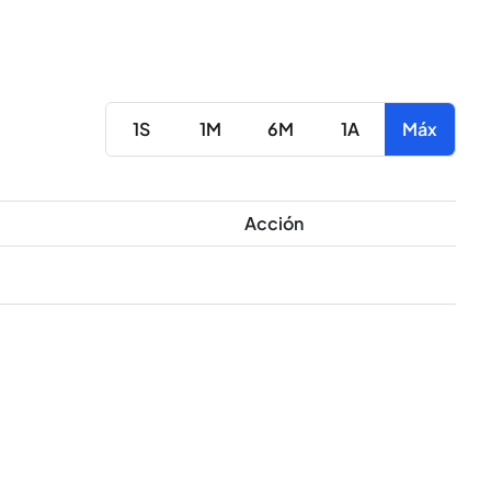
1S
1M
6M
1A
Máx
Acción