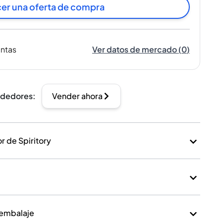
er una oferta de compra
entas
Ver datos de mercado
(
0
)
ndedores
:
Vender ahora
 de Spiritory
 embalaje