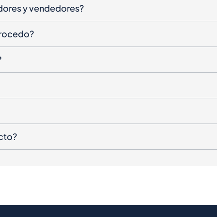
dores y vendedores?
procedo?
?
cto?