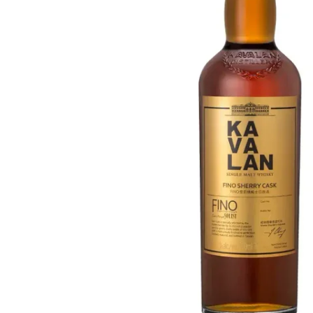
Taiwán
Glendronach
Estados Unidos
Highland Park
Redbreast
Marcas
Royal Salute
Ardbeg
Springbank
Dalmore
Glenfiddich
Bourbon y Americano
Hibiki
Blanton's
Johnnie Walker
Booker's
Laphroaig
Eagle Rare
Macallan
Jack Daniel's
Midleton
Jim Beam
Springbank
Maker's Mark
Yamazaki
Michter's
Pappy Van Winkle
Mejores Ofertas
Weller
Ofertas Destacadas
Woodford Reserve
Menos de 50€
50-100€
Espirituosos y Ron