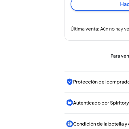
India
Hac
Taiwán
China
Corea
Última venta
:
Aún no hay v
América y el Caribe
Estados Unidos
Canadá
México
Para ve
Jamaica
Guyana
Barbados
Protección del comprador
Autenticado por Spiritory
Condición de la botella y