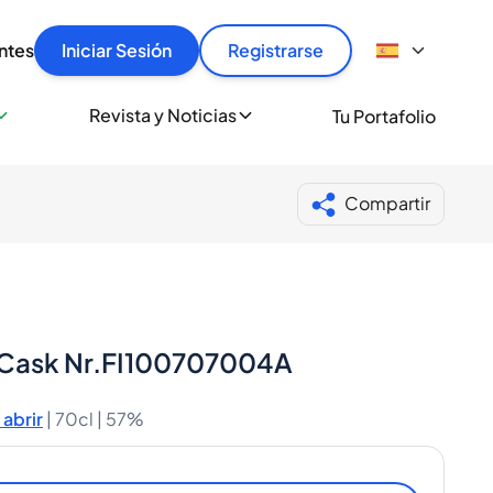
articular
llas rápido, con seguridad y al mejor precio.
ntes
Iniciar Sesión
Registrarse
sionalmente
Revista y Noticias
Tu Portafolio
 a miles de amantes del whisky y los destilados.
ante de Spiritory
Compartir
o Cask Nr.FI100707004A
abrir
|
70cl |
57%