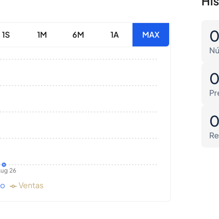
Hi
1S
1M
6M
1A
MAX
Nú
Pr
Re
ug 26
do
Ventas