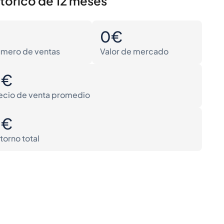
stórico de 12 meses
0
0€
mero de ventas
Valor de mercado
0€
ecio de venta promedio
0€
torno total