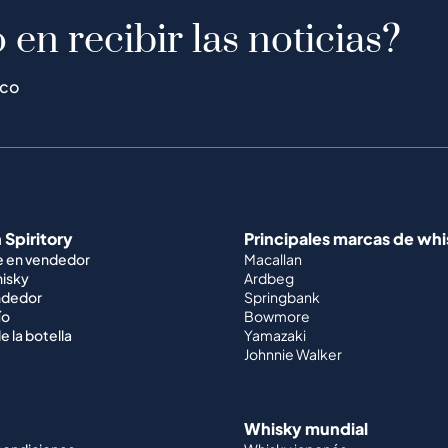
 en recibir las noticias?
ico
 Spiritory
Principales marcas de wh
e en vendedor
Macallan
hisky
Ardbeg
ndedor
Springbank
ío
Bowmore
e la botella
Yamazaki
Johnnie Walker
Whisky mundial