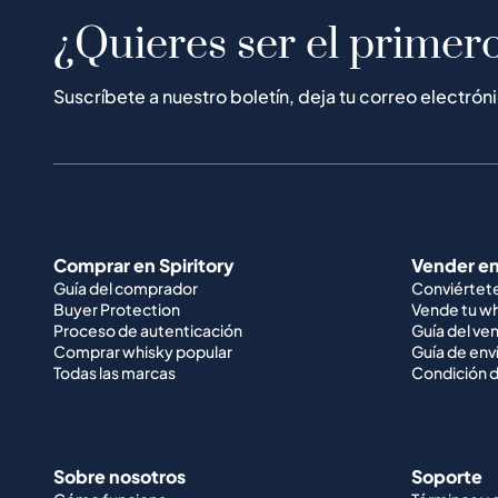
¿Quieres ser el primero
Suscríbete a nuestro boletín, deja tu correo electrón
Comprar en Spiritory
Vender en
Guía del comprador
Conviértet
Buyer Protection
Vende tu w
Proceso de autenticación
Guía del ve
Comprar whisky popular
Guía de env
Todas las marcas
Condición d
Sobre nosotros
Soporte