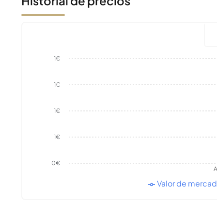
Historial de precios
1€
1€
1€
1€
0€
A
Valor de merca