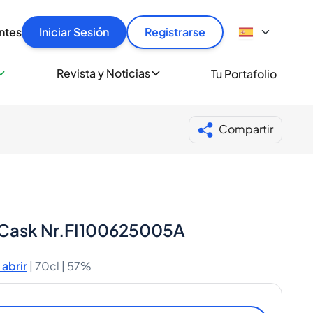
articular
llas rápido, con seguridad y al mejor precio.
ntes
Iniciar Sesión
Registrarse
sionalmente
Revista y Noticias
Tu Portafolio
 a miles de amantes del whisky y los destilados.
ante de Spiritory
Compartir
o Cask Nr.FI100625005A
abrir
|
70cl |
57%