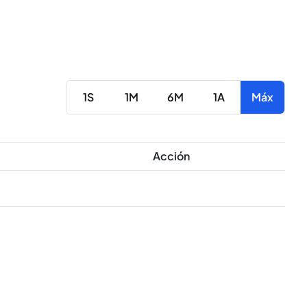
1S
1M
6M
1A
Máx
Acción