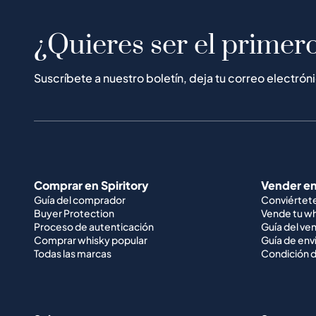
¿Quieres ser el primero
Suscríbete a nuestro boletín, deja tu correo electrón
Comprar en Spiritory
Vender en
Guía del comprador
Conviértet
Buyer Protection
Vende tu w
Proceso de autenticación
Guía del ve
Comprar whisky popular
Guía de env
Todas las marcas
Condición d