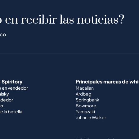
 en recibir las noticias?
ico
 Spiritory
Principales marcas de wh
e en vendedor
Macallan
hisky
Ardbeg
ndedor
Springbank
ío
Bowmore
e la botella
Yamazaki
Johnnie Walker