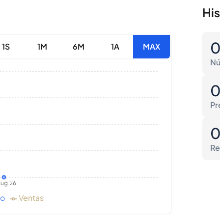
Hi
1S
1M
6M
1A
MAX
Nú
Pr
Re
ug 26
do
Ventas