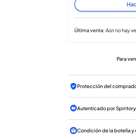
India
Hac
Taiwán
China
Corea
Última venta
:
Aún no hay v
América y el Caribe
Estados Unidos
Canadá
México
Para ve
Jamaica
Guyana
Barbados
Protección del comprador
Autenticado por Spiritory
Condición de la botella y