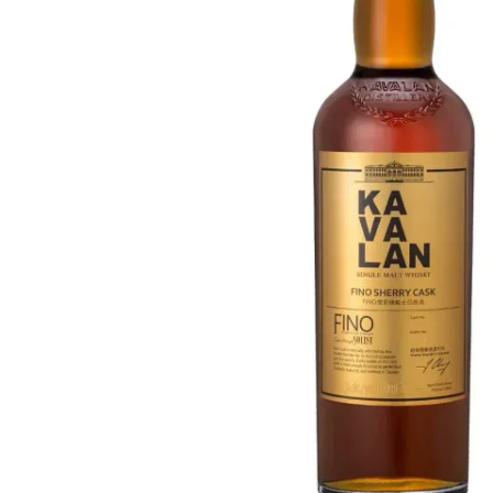
Taiwán
Glendronach
Estados Unidos
Highland Park
Redbreast
Marcas
Royal Salute
Ardbeg
Springbank
Dalmore
Glenfiddich
Bourbon y Americano
Hibiki
Blanton's
Johnnie Walker
Booker's
Laphroaig
Eagle Rare
Macallan
Jack Daniel's
Midleton
Jim Beam
Springbank
Maker's Mark
Yamazaki
Michter's
Pappy Van Winkle
Mejores Ofertas
Weller
Ofertas Destacadas
Woodford Reserve
Menos de 50€
50-100€
Espirituosos y Ron