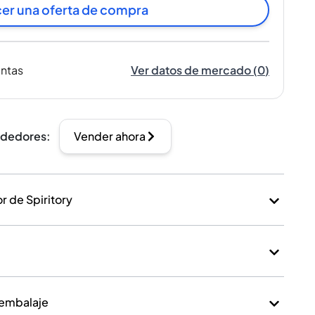
er una oferta de compra
entas
Ver datos de mercado
(
0
)
ndedores
:
Vender ahora
 de Spiritory
 embalaje