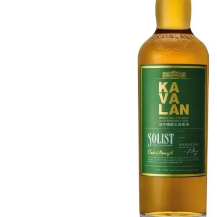
Taiwán
Glendronach
Estados Unidos
Highland Park
Redbreast
Marcas
Royal Salute
Ardbeg
Springbank
Dalmore
Glenfiddich
Bourbon y Americano
Hibiki
Blanton's
Johnnie Walker
Booker's
Laphroaig
Eagle Rare
Macallan
Jack Daniel's
Midleton
Jim Beam
Springbank
Maker's Mark
Yamazaki
Michter's
Pappy Van Winkle
Mejores Ofertas
Weller
Ofertas Destacadas
Woodford Reserve
Menos de 50€
50-100€
Espirituosos y Ron