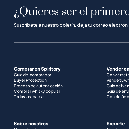
¿Quieres ser el primero
Suscríbete a nuestro boletín, deja tu correo electrón
Comprar en Spiritory
Vender en
Guía del comprador
Conviértet
Buyer Protection
Vende tu w
Proceso de autenticación
Guía del ve
Comprar whisky popular
Guía de env
Todas las marcas
Condición d
Sobre nosotros
Soporte