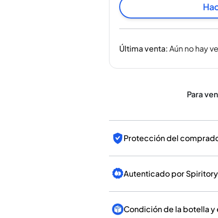
India
Hac
Taiwán
China
Corea
Última venta
:
Aún no hay v
América y el Caribe
Estados Unidos
Canadá
México
Para ve
Jamaica
Guyana
Barbados
Protección del comprador
Autenticado por Spiritory
Condición de la botella y