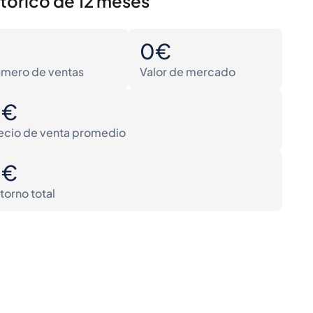
stórico de 12 meses
0
0€
mero de ventas
Valor de mercado
0€
ecio de venta promedio
0€
torno total