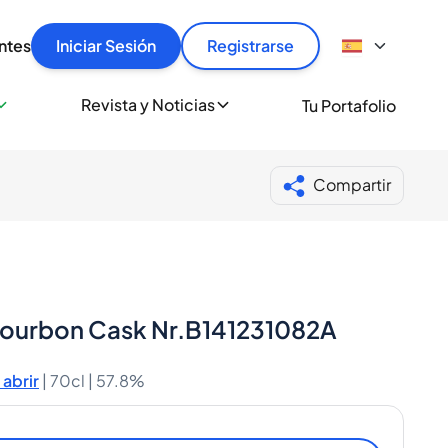
articular
llas rápido, con seguridad y al mejor precio.
ntes
Iniciar Sesión
Registrarse
sionalmente
Revista y Noticias
Tu Portafolio
 a miles de amantes del whisky y los destilados.
ante de Spiritory
Compartir
-Bourbon Cask Nr.B141231082A
abrir
|
70cl |
57.8%