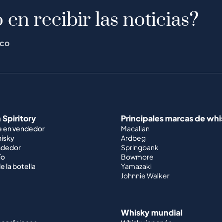
 en recibir las noticias?
ico
 Spiritory
Principales marcas de wh
e en vendedor
Macallan
hisky
Ardbeg
ndedor
Springbank
ío
Bowmore
e la botella
Yamazaki
Johnnie Walker
Whisky mundial