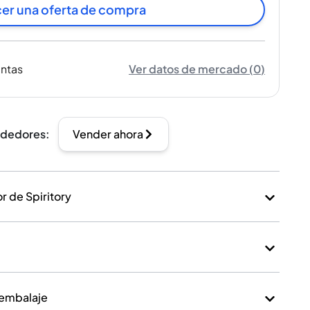
er una oferta de compra
entas
Ver datos de mercado
(
0
)
ndedores
:
Vender ahora
 de Spiritory
 embalaje