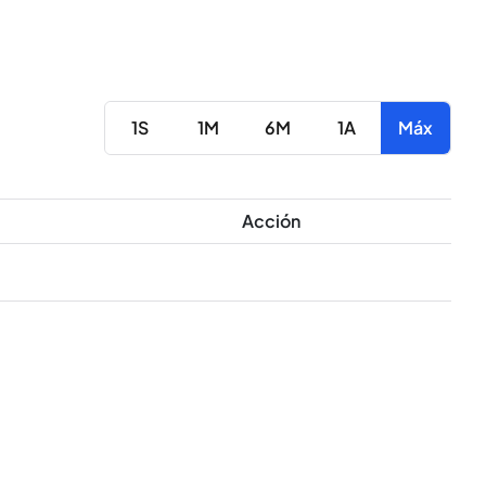
1S
1M
6M
1A
Máx
Acción