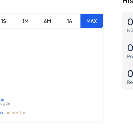
Hi
1S
1M
6M
1A
MAX
Nú
Pr
Re
ug 26
do
Ventas