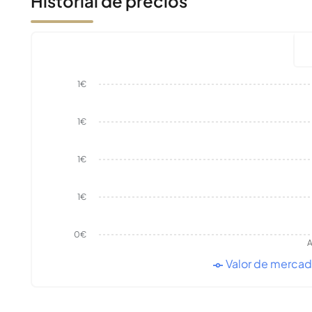
Historial de precios
1€
1€
1€
1€
0€
A
Valor de merca