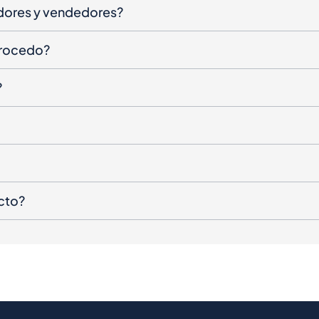
dores y vendedores?
procedo?
?
cto?