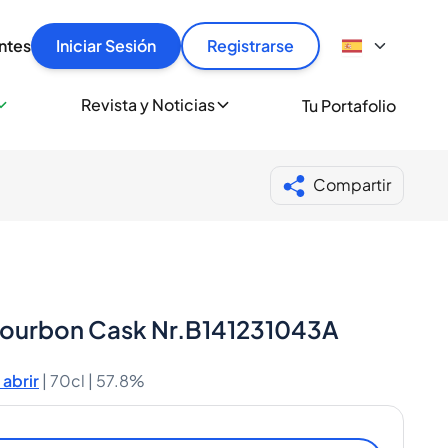
articular
llas rápido, con seguridad y al mejor precio.
ntes
Iniciar Sesión
Registrarse
sionalmente
Revista y Noticias
Tu Portafolio
 a miles de amantes del whisky y los destilados.
ante de Spiritory
Compartir
-Bourbon Cask Nr.B141231043A
abrir
|
70cl |
57.8%