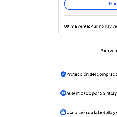
India
Hac
Taiwán
China
Corea
Última venta
:
Aún no hay v
América y el Caribe
Estados Unidos
Canadá
México
Para ve
Jamaica
Guyana
Barbados
Protección del comprador
Autenticado por Spiritory
Condición de la botella y