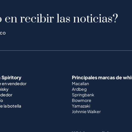
 en recibir las noticias?
ico
 Spiritory
Principales marcas de wh
e en vendedor
Macallan
hisky
Ardbeg
ndedor
Springbank
ío
Bowmore
e la botella
Yamazaki
Johnnie Walker