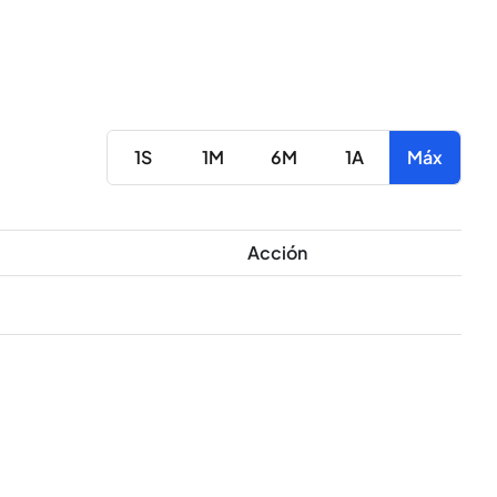
1S
1M
6M
1A
Máx
Acción