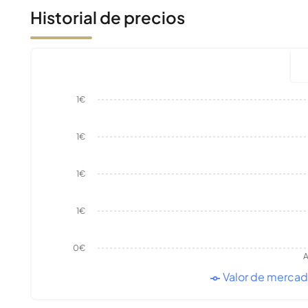
Historial de precios
1€
1€
1€
1€
0€
A
Valor de merca