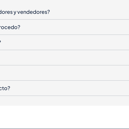
dores y vendedores?
procedo?
?
cto?