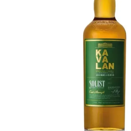
Taiwán
Glendronach
Estados Unidos
Highland Park
Redbreast
Marcas
Royal Salute
Ardbeg
Springbank
Dalmore
Glenfiddich
Bourbon y Americano
Hibiki
Blanton's
Johnnie Walker
Booker's
Laphroaig
Eagle Rare
Macallan
Jack Daniel's
Midleton
Jim Beam
Springbank
Maker's Mark
Yamazaki
Michter's
Pappy Van Winkle
Mejores Ofertas
Weller
Ofertas Destacadas
Woodford Reserve
Menos de 50€
50-100€
Espirituosos y Ron