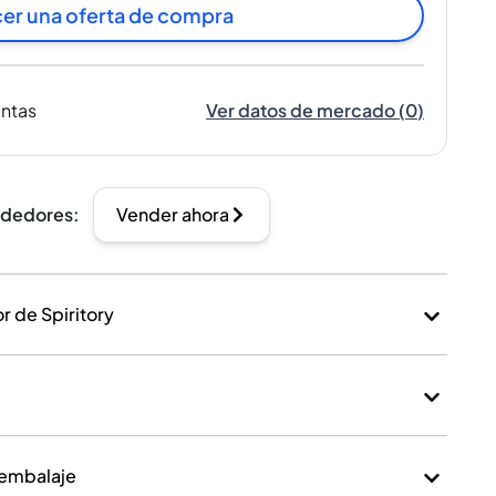
er una oferta de compra
entas
Ver datos de mercado
(
0
)
ndedores
:
Vender ahora
 de Spiritory
 embalaje