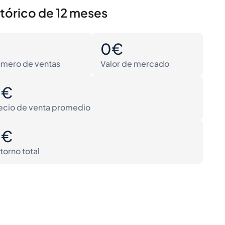
stórico de 12 meses
0
0€
mero de ventas
Valor de mercado
0€
ecio de venta promedio
0€
torno total