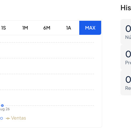
Hi
1S
1M
6M
1A
MAX
Nú
Pr
Re
ug 26
do
Ventas