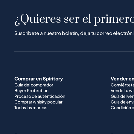
¿Quieres ser el primero
Suscríbete a nuestro boletín, deja tu correo electrón
Comprar en Spiritory
Vender en
Guía del comprador
Conviértet
Buyer Protection
Vende tu w
Proceso de autenticación
Guía del ve
Comprar whisky popular
Guía de env
Todas las marcas
Condición d