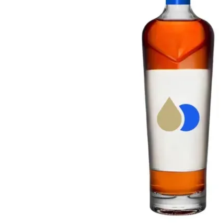
Taiwán
Glendronach
Estados Unidos
Highland Park
Redbreast
Marcas
Royal Salute
Ardbeg
Springbank
Dalmore
Glenfiddich
Bourbon y Americano
Hibiki
Blanton's
Johnnie Walker
Booker's
Laphroaig
Eagle Rare
Macallan
Jack Daniel's
Midleton
Jim Beam
Springbank
Maker's Mark
Yamazaki
Michter's
Pappy Van Winkle
Mejores Ofertas
Weller
Ofertas Destacadas
Woodford Reserve
Menos de 50€
50-100€
Espirituosos y Ron