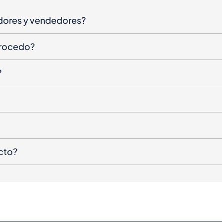
dores y vendedores?
procedo?
?
cto?