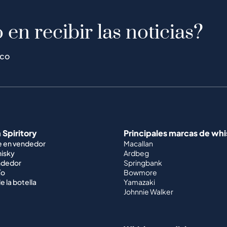
 en recibir las noticias?
ico
 Spiritory
Principales marcas de wh
e en vendedor
Macallan
hisky
Ardbeg
ndedor
Springbank
ío
Bowmore
e la botella
Yamazaki
Johnnie Walker