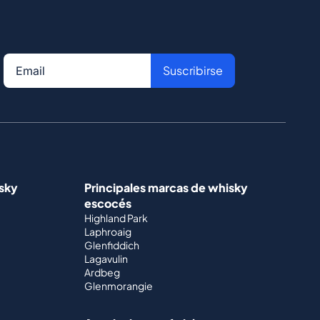
Suscribirse
isky
Principales marcas de whisky
escocés
Highland Park
Laphroaig
Glenfiddich
Lagavulin
Ardbeg
Glenmorangie