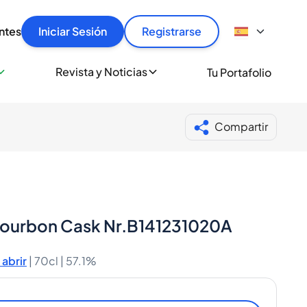
articular
llas rápido, con seguridad y al mejor precio.
ntes
Iniciar Sesión
Registrarse
sionalmente
Revista y Noticias
Tu Portafolio
 a miles de amantes del whisky y los destilados.
ante de Spiritory
Compartir
-Bourbon Cask Nr.B141231020A
abrir
|
70cl |
57.1%