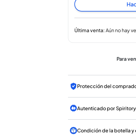
India
Hac
Taiwán
China
Corea
Última venta
:
Aún no hay v
América y el Caribe
Estados Unidos
Canadá
México
Para ve
Jamaica
Guyana
Barbados
Protección del comprador
Autenticado por Spiritory
Condición de la botella y