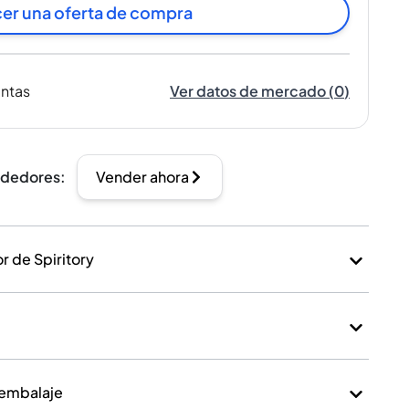
er una oferta de compra
entas
Ver datos de mercado
(
0
)
ndedores
:
Vender ahora
 de Spiritory
 embalaje