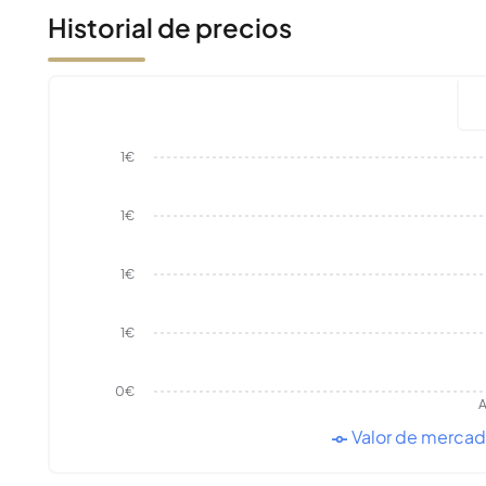
Historial de precios
1€
1€
1€
1€
0€
A
Valor de merca