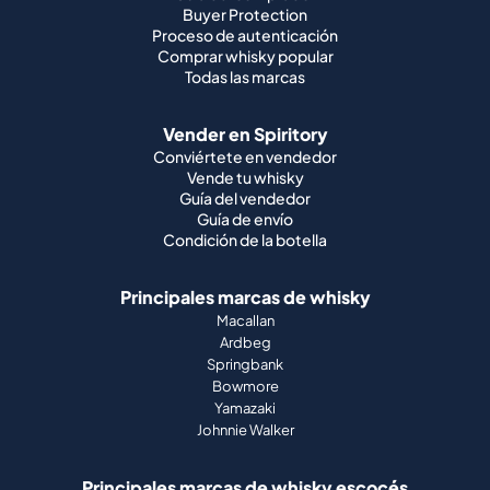
Buyer Protection
Proceso de autenticación
Comprar whisky popular
Todas las marcas
Vender en Spiritory
Conviértete en vendedor
Vende tu whisky
Guía del vendedor
Guía de envío
Condición de la botella
Principales marcas de whisky
Macallan
Ardbeg
Springbank
Bowmore
Yamazaki
Johnnie Walker
Principales marcas de whisky escocés