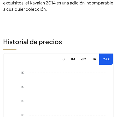
exquisitos, el Kavalan 2014 es una adición incomparable
a cualquier colección.
Historial de precios
1S
1M
6M
1A
MAX
1€
1€
1€
1€