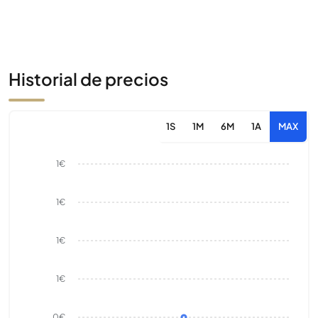
Historial de precios
1S
1M
6M
1A
MAX
1€
1€
1€
1€
0€