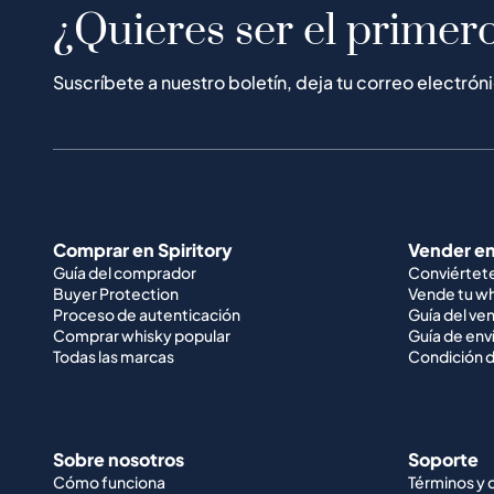
¿Quieres ser el primero
Suscríbete a nuestro boletín, deja tu correo electrón
Comprar en Spiritory
Vender en
Guía del comprador
Conviértet
Buyer Protection
Vende tu w
Proceso de autenticación
Guía del ve
Comprar whisky popular
Guía de env
Todas las marcas
Condición d
Sobre nosotros
Soporte
Cómo funciona
Términos y 