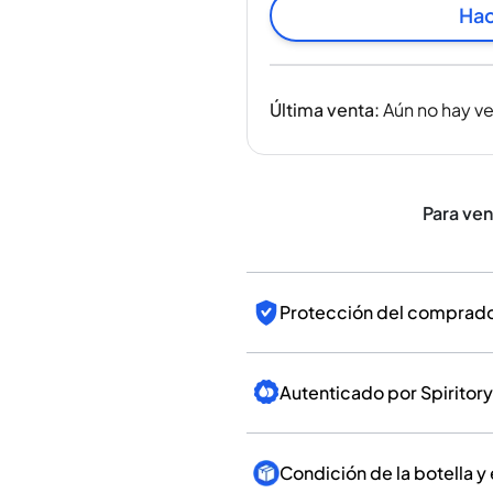
India
Hac
Taiwán
China
Corea
Última venta
:
Aún no hay v
América y el Caribe
Estados Unidos
Canadá
México
Para ve
Jamaica
Guyana
Barbados
Protección del comprador
Autenticado por Spiritory
Condición de la botella y