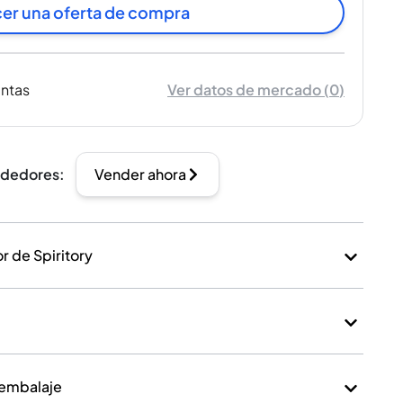
er una oferta de compra
entas
Ver datos de mercado
(
0
)
ndedores
:
Vender ahora
 de Spiritory
 embalaje