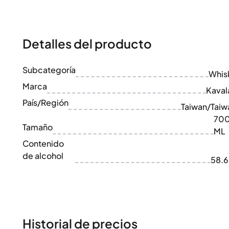
100-200€
Clase Azul
200-500€
Diplomatico
Próximos Lanzamientos
Don Julio
Gin Mare
Detalles del producto
Colecciones
Mangabeiras
Favoritos de Clientes
Hennessy
Subcategoría
Raro y Coleccionable
Whis
Martell
Ediciones Limitadas
Marca
Monkey 47
Kaval
Destilería Cerrada
Remy Martin
País/Región
Taiwan/Taiw
Whisky Ahumado
Ron Zacapa
70
Whisky Dulce
Tamaño
ML
Contenido
de alcohol
58.
Historial de precios