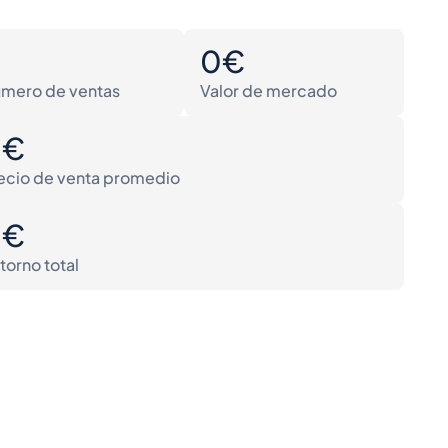
0
0€
mero de ventas
Valor de mercado
0€
ecio de venta promedio
0€
torno total