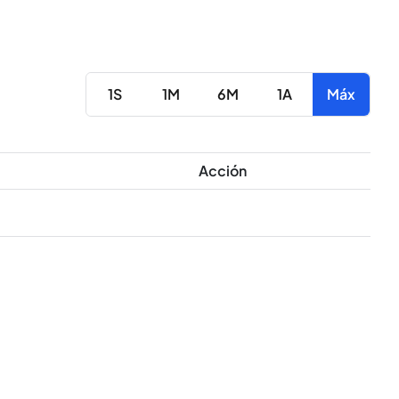
1S
1M
6M
1A
Máx
Acción