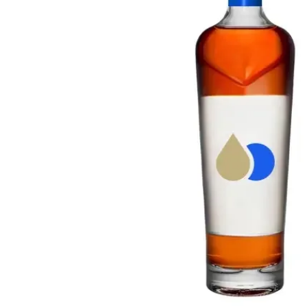
Taiwán
Glendronach
Estados Unidos
Highland Park
Redbreast
Marcas
Royal Salute
Ardbeg
Springbank
Dalmore
Glenfiddich
Bourbon y Americano
Hibiki
Blanton's
Johnnie Walker
Booker's
Laphroaig
Eagle Rare
Macallan
Jack Daniel's
Midleton
Jim Beam
Springbank
Maker's Mark
Yamazaki
Michter's
Pappy Van Winkle
Mejores Ofertas
Weller
Ofertas Destacadas
Woodford Reserve
Menos de 50€
50-100€
Espirituosos y Ron