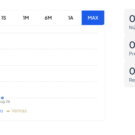
1S
1M
6M
1A
MAX
Nú
Pr
Re
ug 26
do
Ventas