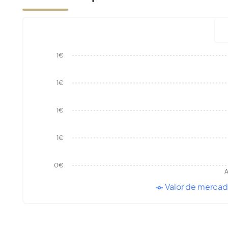
1€
1€
1€
1€
0€
A
Valor de merca