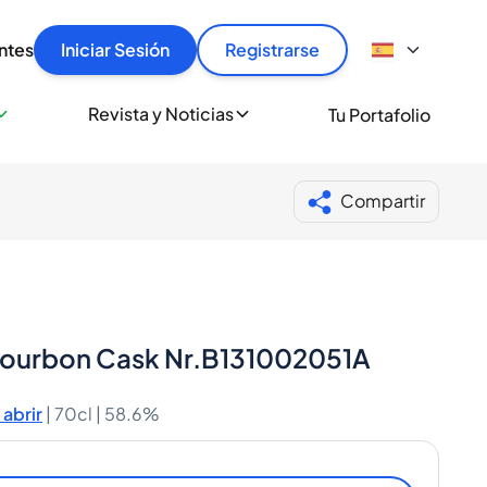
articular
llas rápido, con seguridad y al mejor precio.
ntes
Iniciar Sesión
Registrarse
sionalmente
Revista y Noticias
Tu Portafolio
 a miles de amantes del whisky y los destilados.
ante de Spiritory
Compartir
-Bourbon Cask Nr.B131002051A
abrir
|
70cl |
58.6%