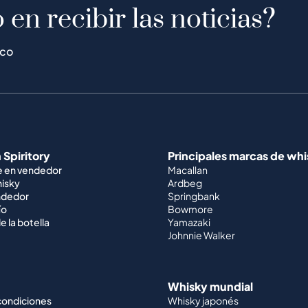
 en recibir las noticias?
ico
 Spiritory
Principales marcas de wh
e en vendedor
Macallan
hisky
Ardbeg
ndedor
Springbank
ío
Bowmore
e la botella
Yamazaki
Johnnie Walker
Whisky mundial
condiciones
Whisky japonés