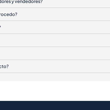
dores y vendedores?
procedo?
?
cto?