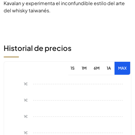
Kavalan y experimenta el inconfundible estilo del arte
del whisky taiwanés.
Historial de precios
1S
1M
6M
1A
MAX
1€
1€
1€
1€