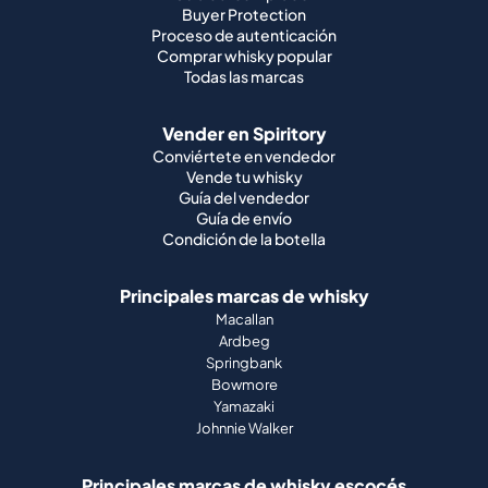
Buyer Protection
Proceso de autenticación
Comprar whisky popular
Todas las marcas
Vender en Spiritory
Conviértete en vendedor
Vende tu whisky
Guía del vendedor
Guía de envío
Condición de la botella
Principales marcas de whisky
Macallan
Ardbeg
Springbank
Bowmore
Yamazaki
Johnnie Walker
Principales marcas de whisky escocés