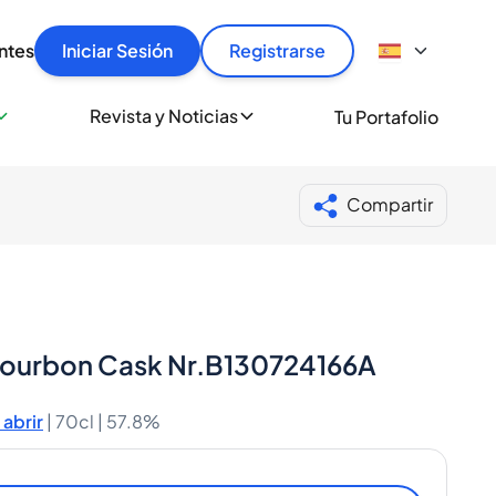
articular
llas rápido, con seguridad y al mejor precio.
ntes
Iniciar Sesión
Registrarse
sionalmente
Revista y Noticias
Tu Portafolio
 a miles de amantes del whisky y los destilados.
ante de Spiritory
Compartir
-Bourbon Cask Nr.B130724166A
abrir
|
70cl |
57.8%