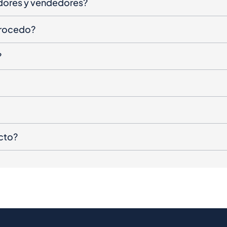
dores y vendedores?
procedo?
?
cto?