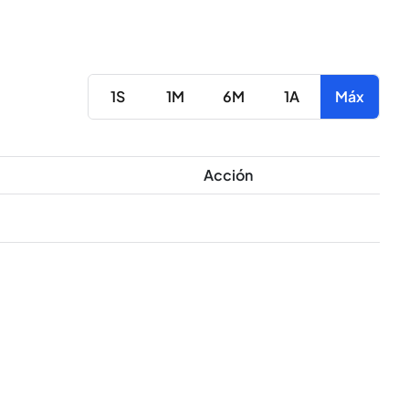
1S
1M
6M
1A
Máx
Acción