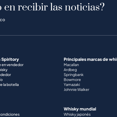
 en recibir las noticias?
ico
 Spiritory
Principales marcas de wh
e en vendedor
Macallan
hisky
Ardbeg
ndedor
Springbank
ío
Bowmore
e la botella
Yamazaki
Johnnie Walker
Whisky mundial
condiciones
Whisky japonés