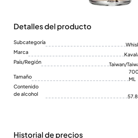
100-200€
Clase Azul
200-500€
Diplomatico
Próximos Lanzamientos
Don Julio
Gin Mare
Detalles del producto
Colecciones
Mangabeiras
Favoritos de Clientes
Hennessy
Subcategoría
Raro y Coleccionable
Whis
Martell
Ediciones Limitadas
Marca
Monkey 47
Kaval
Destilería Cerrada
Remy Martin
País/Región
Taiwan/Taiw
Whisky Ahumado
Ron Zacapa
70
Whisky Dulce
Tamaño
ML
Contenido
de alcohol
57.
Historial de precios