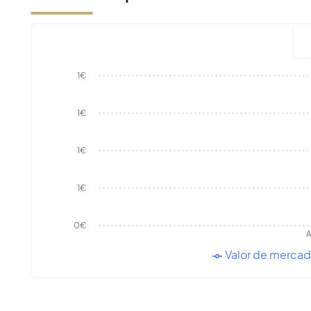
1€
1€
1€
1€
0€
A
Valor de merca