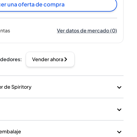
er una oferta de compra
entas
Ver datos de mercado
(
0
)
ndedores
:
Vender ahora
 de Spiritory
 embalaje