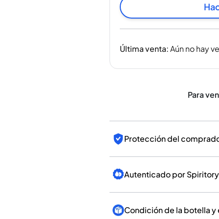
India
Hac
Taiwán
China
Corea
Última venta
:
Aún no hay v
América y el Caribe
Estados Unidos
Canadá
México
Para ve
Jamaica
Guyana
Barbados
Protección del comprador
Autenticado por Spiritory
Condición de la botella y