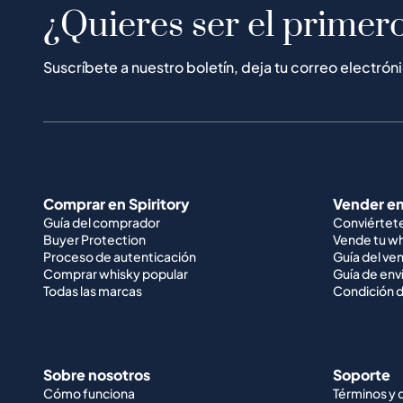
¿Quieres ser el primero
Suscríbete a nuestro boletín, deja tu correo electrón
Comprar en Spiritory
Vender en
Guía del comprador
Conviértet
Buyer Protection
Vende tu w
Proceso de autenticación
Guía del ve
Comprar whisky popular
Guía de env
Todas las marcas
Condición d
Sobre nosotros
Soporte
Cómo funciona
Términos y 