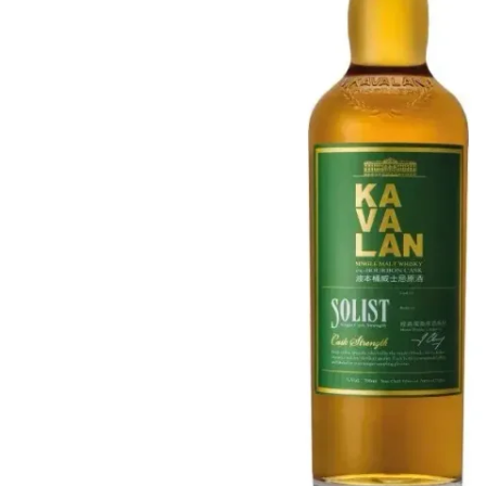
Taiwán
Glendronach
Estados Unidos
Highland Park
Redbreast
Marcas
Royal Salute
Ardbeg
Springbank
Dalmore
Glenfiddich
Bourbon y Americano
Hibiki
Blanton's
Johnnie Walker
Booker's
Laphroaig
Eagle Rare
Macallan
Jack Daniel's
Midleton
Jim Beam
Springbank
Maker's Mark
Yamazaki
Michter's
Pappy Van Winkle
Mejores Ofertas
Weller
Ofertas Destacadas
Woodford Reserve
Menos de 50€
50-100€
Espirituosos y Ron