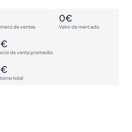
0
0€
mero de ventas
Valor de mercado
0€
ecio de venta promedio
0€
torno total