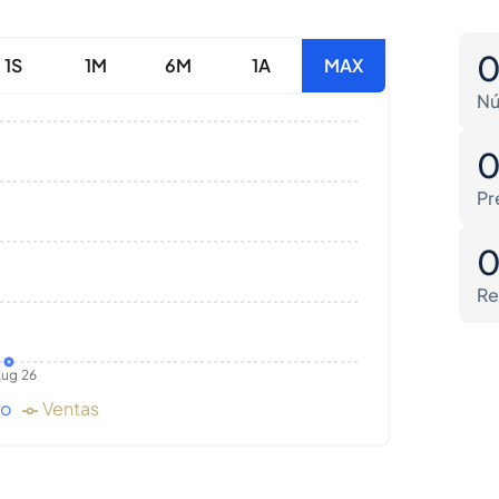
1S
1M
6M
1A
MAX
Nú
Pr
Re
ug 26
do
Ventas