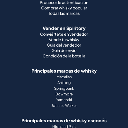
Proceso de autenticación
Comprar whisky popular
Todas las marcas
Vender en Spiritory
Conviértete en vendedor
Vende tu whisky
Guía del vendedor
Guía de envío
Condición de la botella
Principales marcas de whisky
Macallan
Ardbeg
Springbank
Bowmore
Yamazaki
Johnnie Walker
Principales marcas de whisky escocés
Highland Park