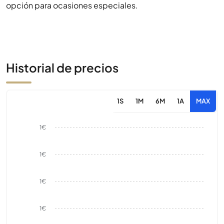
opción para ocasiones especiales.
Historial de precios
1S
1M
6M
1A
MAX
1€
1€
1€
1€