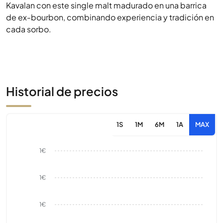
Kavalan con este single malt madurado en una barrica
de ex-bourbon, combinando experiencia y tradición en
cada sorbo.
Historial de precios
1S
1M
6M
1A
MAX
1€
1€
1€