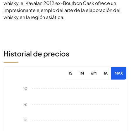
whisky, el Kavalan 2012 ex-Bourbon Cask ofrece un
impresionante ejemplo del arte de la elaboración del
whisky en la región asiática.
Historial de precios
1S
1M
6M
1A
MAX
1€
1€
1€