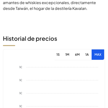
amantes de whiskies excepcionales, directamente
desde Taiwán, el hogar de la destilería Kavalan.
Historial de precios
1S
1M
6M
1A
MAX
1€
1€
1€
1€