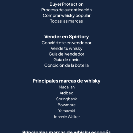
Buyer Protection
Proceso de autenticación
Comprar whisky popular
Todas las marcas
Vender en Spiritory
Conviértete en vendedor
Vende tu whisky
Guía del vendedor
Guía de envío
Condición de la botella
Principales marcas de whisky
Macallan
Ardbeg
Springbank
Bowmore
Yamazaki
Johnnie Walker
Principales marcas de whisky escocés