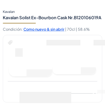
Kavalan
Kavalan Solist Ex-Bourbon Cask Nr.B120106019A
Condición
:
Como nuevo & sin abrir
|
70cl |
58.6%
Comprar ahora por
Envio Incluido
--
Hacer una oferta de
Comprar ahora
compra
Última venta
:
Aún no hay
Ver datos de mercado
(
..
)
ventas