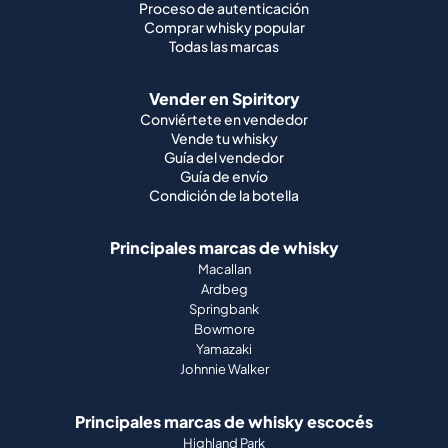
Proceso de autenticación
Comprar whisky popular
Todas las marcas
Vender en Spiritory
Conviértete en vendedor
Vende tu whisky
Guía del vendedor
Guía de envío
Condición de la botella
Principales marcas de whisky
Macallan
Ardbeg
Springbank
Bowmore
Yamazaki
Johnnie Walker
Principales marcas de whisky escocés
Highland Park