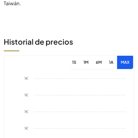
Taiwán.
Historial de precios
1S
1M
6M
1A
MAX
1€
1€
1€
1€