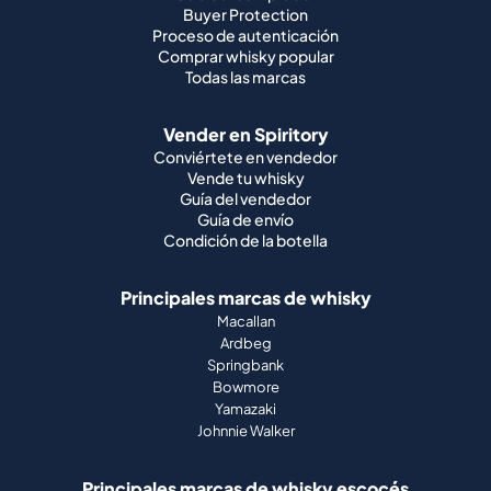
Buyer Protection
Proceso de autenticación
Comprar whisky popular
Todas las marcas
Vender en Spiritory
Conviértete en vendedor
Vende tu whisky
Guía del vendedor
Guía de envío
Condición de la botella
Principales marcas de whisky
Macallan
Ardbeg
Springbank
Bowmore
Yamazaki
Johnnie Walker
Principales marcas de whisky escocés