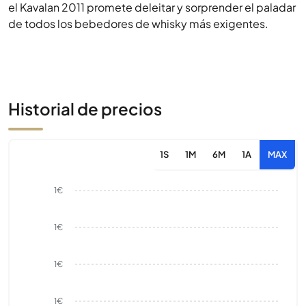
el Kavalan 2011 promete deleitar y sorprender el paladar
de todos los bebedores de whisky más exigentes.
Historial de precios
1S
1M
6M
1A
MAX
1€
1€
1€
1€