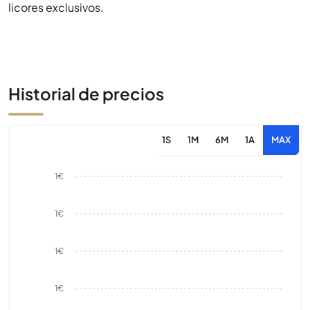
licores exclusivos.
Historial de precios
1S
1M
6M
1A
MAX
1€
1€
1€
1€