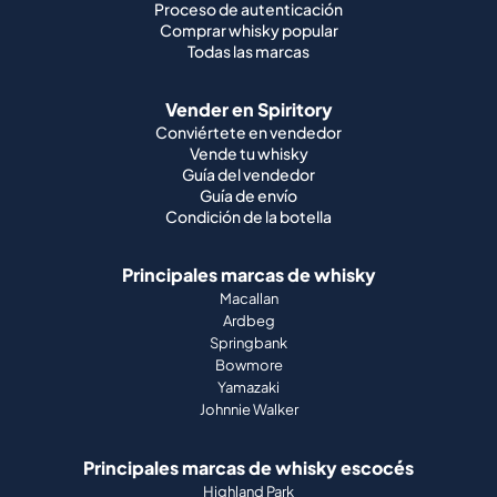
Proceso de autenticación
Comprar whisky popular
Todas las marcas
Vender en Spiritory
Conviértete en vendedor
Vende tu whisky
Guía del vendedor
Guía de envío
Condición de la botella
Principales marcas de whisky
Macallan
Ardbeg
Springbank
Bowmore
Yamazaki
Johnnie Walker
Principales marcas de whisky escocés
Highland Park