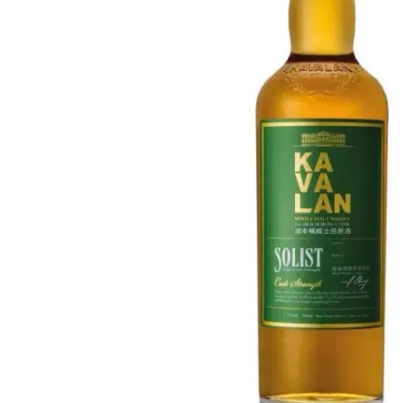
Taiwán
Glendronach
Estados Unidos
Highland Park
Redbreast
Marcas
Royal Salute
Ardbeg
Springbank
Dalmore
Glenfiddich
Bourbon y Americano
Hibiki
Blanton's
Johnnie Walker
Booker's
Laphroaig
Eagle Rare
Macallan
Jack Daniel's
Midleton
Jim Beam
Springbank
Maker's Mark
Yamazaki
Michter's
Pappy Van Winkle
Mejores Ofertas
Weller
Ofertas Destacadas
Woodford Reserve
Menos de 50€
50-100€
Espirituosos y Ron