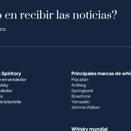
 en recibir las noticias?
ico
 Spiritory
Principales marcas de wh
e en vendedor
Macallan
hisky
Ardbeg
ndedor
Springbank
ío
Bowmore
e la botella
Yamazaki
Johnnie Walker
Whisky mundial