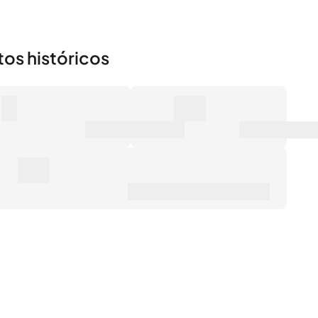
tos históricos
0
0€
mero de ventas
Valor de mercado
0€
ecio de venta promedio