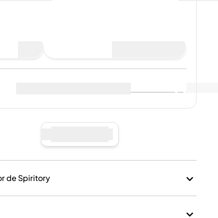
ompra
Comprar ahora
entas
Ver datos de mercado
(
..
)
ndedores
:
Vender ahora
 de Spiritory