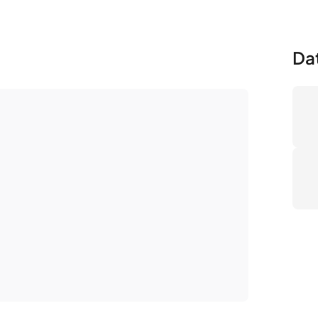
Da
Nú
Pr