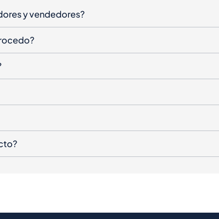
dores y vendedores?
procedo?
?
cto?