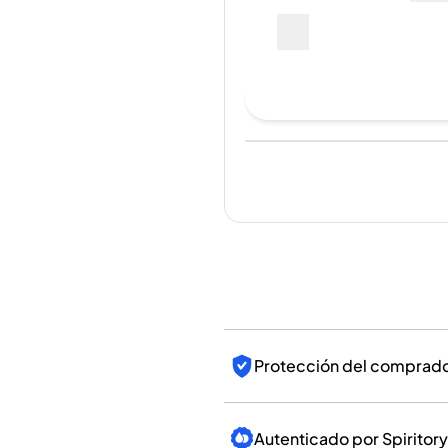
India
--
Taiwán
China
Corea
Hacer una oferta de c
América y el Caribe
Estados Unidos
Canadá
Última venta
:
Aún no hay v
México
Jamaica
Guyana
Barbados
Para ve
Protección del comprador
Autenticado por Spiritory