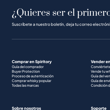
¿Quieres ser el primero
Suscríbete a nuestro boletín, deja tu correo electrón
Comprar en Spiritory
Vender en
Guía del comprador
Conviértet
Buyer Protection
Vende tu w
Proceso de autenticación
Guía del ve
Comprar whisky popular
Guía de env
Todas las marcas
Condición d
Sobre nosotros
Soporte