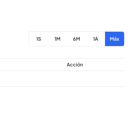
1S
1M
6M
1A
Máx
Acción