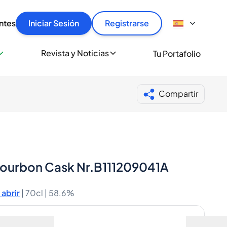
articular
llas rápido, con seguridad y al mejor precio.
ntes
Iniciar Sesión
Registrarse
sionalmente
Revista y Noticias
Tu Portafolio
 a miles de amantes del whisky y los destilados.
ante de Spiritory
Compartir
Bourbon Cask Nr.B111209041A
abrir
|
70cl |
58.6%
Envio Incluido