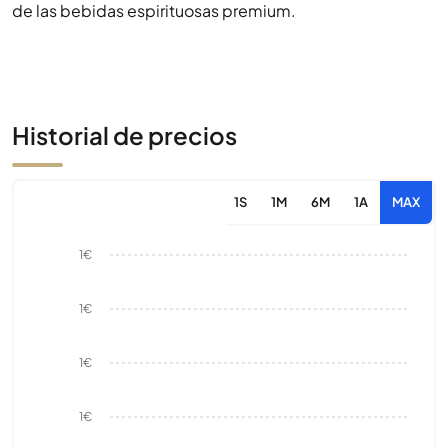
de las bebidas espirituosas premium.
Historial de precios
1S
1M
6M
1A
MAX
1€
1€
1€
1€