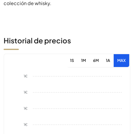
colección de whisky.
Historial de precios
1S
1M
6M
1A
MAX
1€
1€
1€
1€