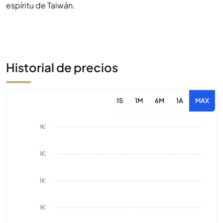
espíritu de Taiwán.
Historial de precios
1S
1M
6M
1A
MAX
1€
1€
1€
1€