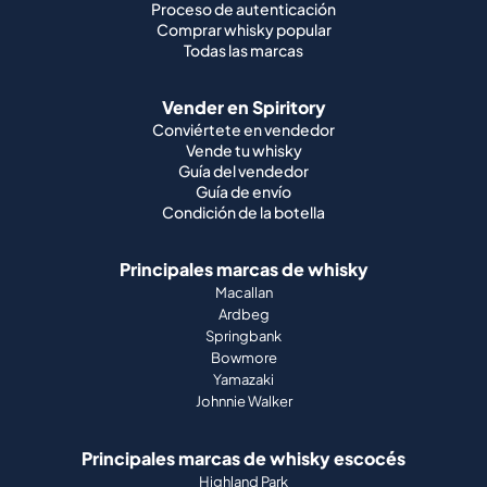
Proceso de autenticación
Comprar whisky popular
Todas las marcas
Vender en Spiritory
Conviértete en vendedor
Vende tu whisky
Guía del vendedor
Guía de envío
Condición de la botella
Principales marcas de whisky
Macallan
Ardbeg
Springbank
Bowmore
Yamazaki
Johnnie Walker
Principales marcas de whisky escocés
Highland Park