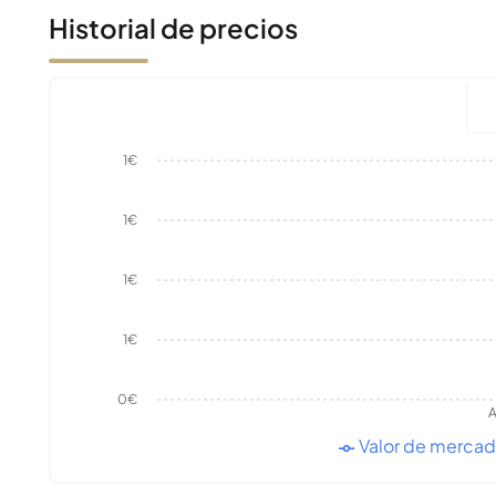
Historial de precios
1€
1€
1€
1€
0€
A
Valor de merca