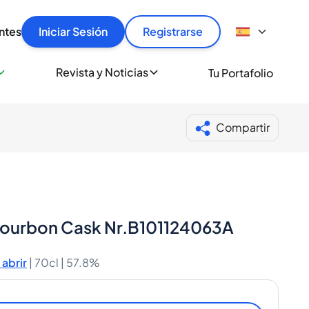
articular
llas rápido, con seguridad y al mejor precio.
ntes
Iniciar Sesión
Registrarse
sionalmente
Revista y Noticias
Tu Portafolio
 a miles de amantes del whisky y los destilados.
ante de Spiritory
Compartir
-Bourbon Cask Nr.B101124063A
abrir
|
70cl |
57.8%