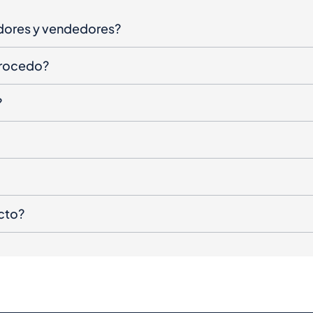
dores y vendedores?
procedo?
?
cto?