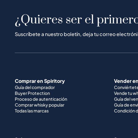
¿Quieres ser el primero
Suscríbete a nuestro boletín, deja tu correo electrón
Comprar en Spiritory
Vender en
Guía del comprador
Conviértet
Buyer Protection
Vende tu w
Proceso de autenticación
Guía del ve
Comprar whisky popular
Guía de env
Todas las marcas
Condición d