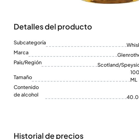
100-200€
Clase Azul
200-500€
Diplomatico
Próximos Lanzamientos
Don Julio
Gin Mare
Detalles del producto
Colecciones
Mangabeiras
Favoritos de Clientes
Hennessy
Subcategoría
Raro y Coleccionable
Whis
Martell
Ediciones Limitadas
Marca
Monkey 47
Glenroth
Destilería Cerrada
Remy Martin
País/Región
Scotland/Speysi
Whisky Ahumado
Ron Zacapa
10
Whisky Dulce
Tamaño
ML
Contenido
de alcohol
40.
Historial de precios