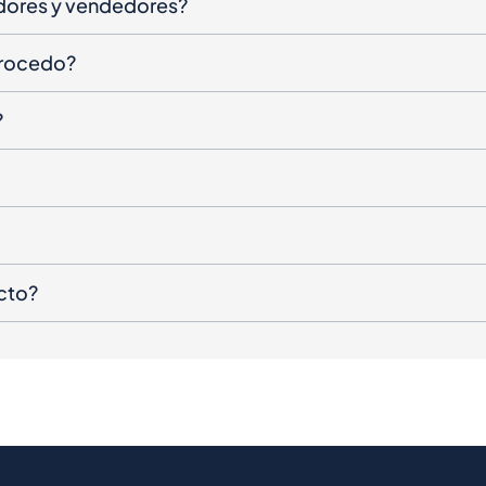
dores y vendedores?
procedo?
?
cto?