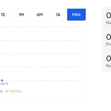
1S
1M
6M
1A
MAX
Nú
Pr
Re
ug 26
do
Ventas