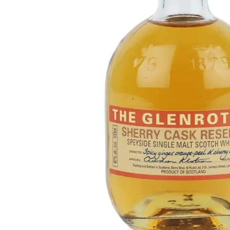
Taiwán
Glendronach
Estados Unidos
Highland Park
Redbreast
Marcas
Royal Salute
Ardbeg
Springbank
Dalmore
Glenfiddich
Bourbon y Americano
Hibiki
Blanton's
Johnnie Walker
Booker's
Laphroaig
Eagle Rare
Macallan
Jack Daniel's
Midleton
Jim Beam
Springbank
Maker's Mark
Yamazaki
Michter's
Pappy Van Winkle
Mejores Ofertas
Weller
Ofertas Destacadas
Woodford Reserve
Menos de 50€
50-100€
Espirituosos y Ron