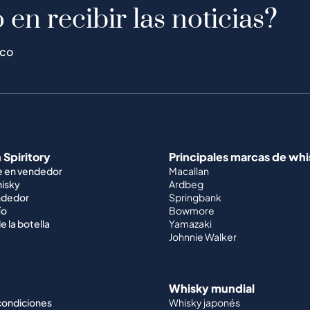
 en recibir las noticias?
ico
 Spiritory
Principales marcas de wh
e en vendedor
Macallan
hisky
Ardbeg
ndedor
Springbank
ío
Bowmore
e la botella
Yamazaki
Johnnie Walker
Whisky mundial
condiciones
Whisky japonés