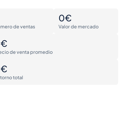
0
0€
mero de ventas
Valor de mercado
0€
ecio de venta promedio
0€
torno total