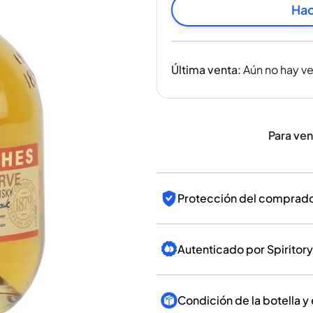
India
Hac
Taiwán
China
Corea
Última venta
:
Aún no hay v
América y el Caribe
Estados Unidos
Canadá
México
Para ve
Jamaica
Guyana
Barbados
Protección del comprador
Autenticado por Spiritory
Condición de la botella y