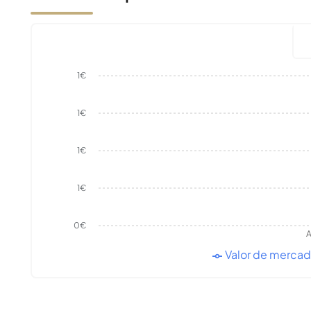
1€
1€
1€
1€
0€
A
Valor de merca