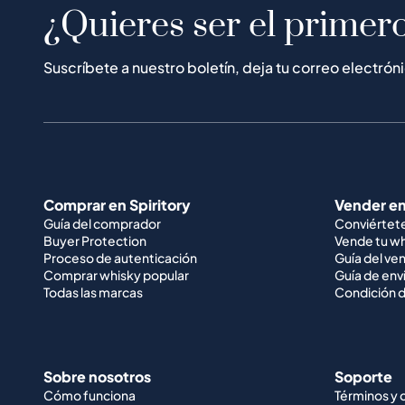
¿Quieres ser el primero
Suscríbete a nuestro boletín, deja tu correo electrón
Comprar en Spiritory
Vender en
Guía del comprador
Conviértet
Buyer Protection
Vende tu w
Proceso de autenticación
Guía del ve
Comprar whisky popular
Guía de env
Todas las marcas
Condición d
Sobre nosotros
Soporte
Cómo funciona
Términos y 