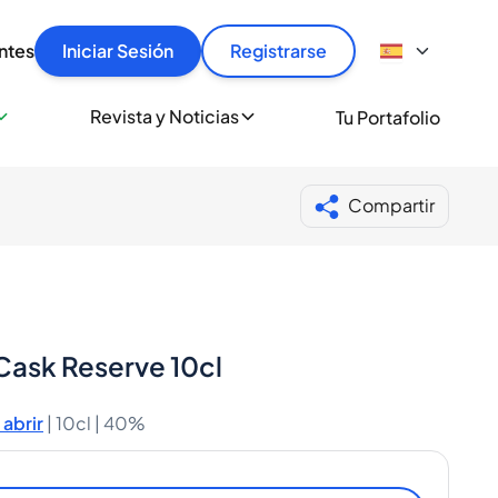
articular
llas rápido, con seguridad y al mejor precio.
ntes
Iniciar Sesión
Registrarse
sionalmente
Revista y Noticias
Tu Portafolio
 a miles de amantes del whisky y los destilados.
ante de Spiritory
Compartir
Cask Reserve 10cl
abrir
|
10cl |
40%