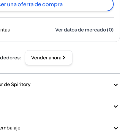
er una oferta de compra
entas
Ver datos de mercado
(
0
)
ndedores
:
Vender ahora
 de Spiritory
 embalaje