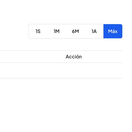
1S
1M
6M
1A
Máx
Acción