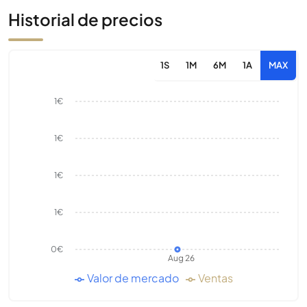
Historial de precios
1S
1M
6M
1A
MAX
1€
1€
1€
1€
0€
Aug 26
Valor de mercado
Ventas