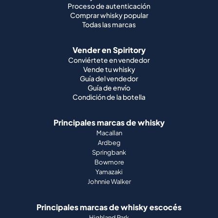
Proceso de autenticación
Comprar whisky popular
Todas las marcas
Vender en Spiritory
Conviértete en vendedor
Vende tu whisky
Guía del vendedor
Guía de envío
Condición de la botella
Principales marcas de whisky
Macallan
Ardbeg
Springbank
Bowmore
Yamazaki
Johnnie Walker
Principales marcas de whisky escocés
Highland Park