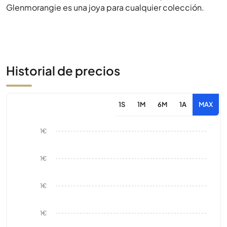
Glenmorangie es una joya para cualquier colección.
Historial de precios
1S
1M
6M
1A
MAX
1€
1€
1€
1€