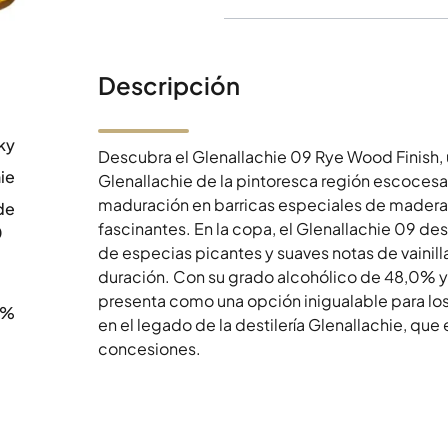
Descripción
ky
Descubra el Glenallachie 09 Rye Wood Finish, 
ie
Glenallachie de la pintoresca región escocesa
maduración en barricas especiales de madera
de
fascinantes. En la copa, el Glenallachie 09 d
0
de especias picantes y suaves notas de vainill
duración. Con su grado alcohólico de 48,0% y l
presenta como una opción inigualable para los
0%
en el legado de la destilería Glenallachie, que
concesiones.