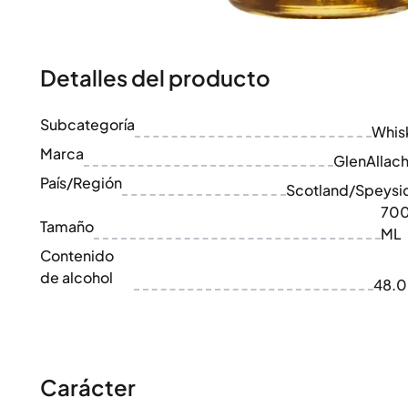
100-200€
Clase Azul
200-500€
Diplomatico
Próximos Lanzamientos
Don Julio
Gin Mare
Detalles del producto
Colecciones
Mangabeiras
Favoritos de Clientes
Hennessy
Subcategoría
Raro y Coleccionable
Whis
Martell
Ediciones Limitadas
Marca
Monkey 47
GlenAllach
Destilería Cerrada
Remy Martin
País/Región
Scotland/Speysi
Whisky Ahumado
Ron Zacapa
70
Whisky Dulce
Tamaño
ML
Contenido
de alcohol
48.
Carácter