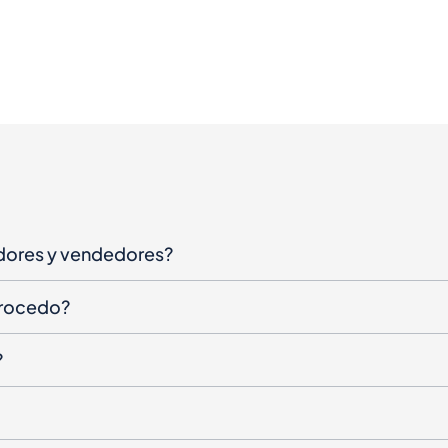
dores y vendedores?
procedo?
?