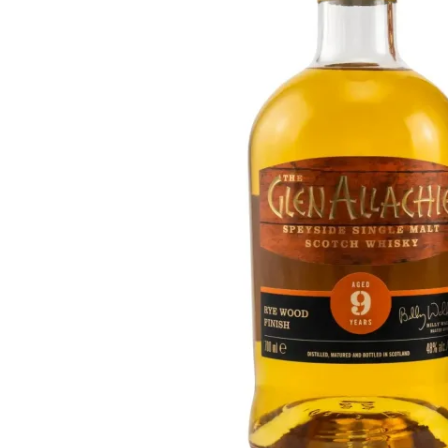
Taiwán
Glendronach
Estados Unidos
Highland Park
Redbreast
Marcas
Royal Salute
Ardbeg
Springbank
Dalmore
Glenfiddich
Bourbon y Americano
Hibiki
Blanton's
Johnnie Walker
Booker's
Laphroaig
Eagle Rare
Macallan
Jack Daniel's
Midleton
Jim Beam
Springbank
Maker's Mark
Yamazaki
Michter's
Pappy Van Winkle
Mejores Ofertas
Weller
Ofertas Destacadas
Woodford Reserve
Menos de 50€
50-100€
Espirituosos y Ron