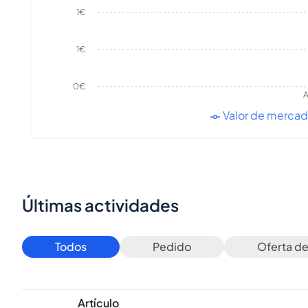
1€
1€
0€
A
Valor de merca
Últimas actividades
Todos
Pedido
Oferta d
Artículo