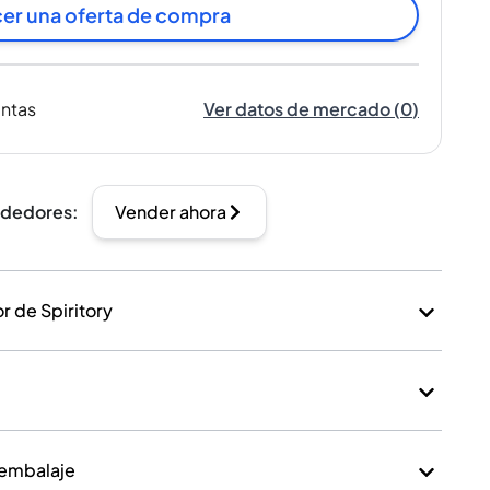
er una oferta de compra
entas
Ver datos de mercado
(
0
)
ndedores
:
Vender ahora
 de Spiritory
 embalaje