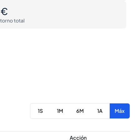
0€
torno total
1S
1M
6M
1A
Máx
Acción