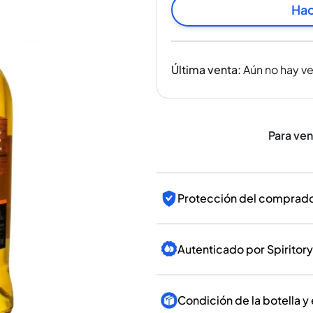
India
Hac
Taiwán
China
Corea
Última venta
:
Aún no hay v
América y el Caribe
Estados Unidos
Canadá
México
Para ve
Jamaica
Guyana
Barbados
Protección del comprador
Autenticado por Spiritory
Condición de la botella y