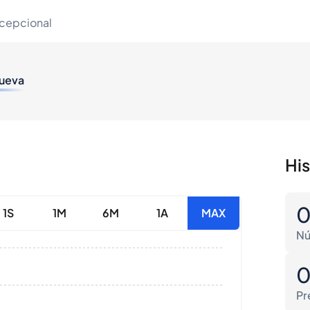
xcepcional
ueva
Hi
1S
1M
6M
1A
MAX
Nú
Pr