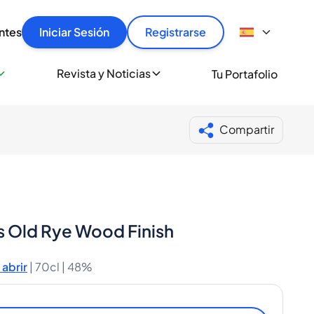
articular
llas rápido, con seguridad y al mejor precio.
ntes
Iniciar Sesión
Registrarse
sionalmente
Revista y Noticias
Tu Portafolio
 a miles de amantes del whisky y los destilados.
ante de Spiritory
Compartir
rs Old Rye Wood Finish
abrir
|
70cl |
48%