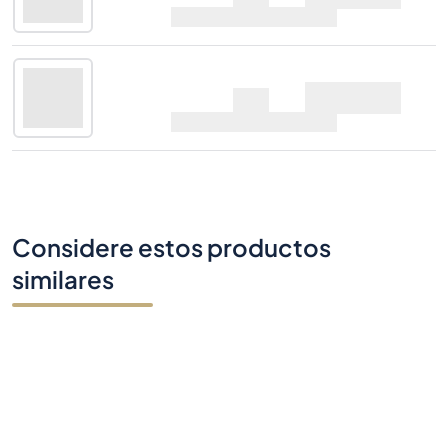
70cl |
46%
Glen Scotia 12 Years
Oferta
Old 2025 Edition
70cl |
46%
Considere estos productos
similares