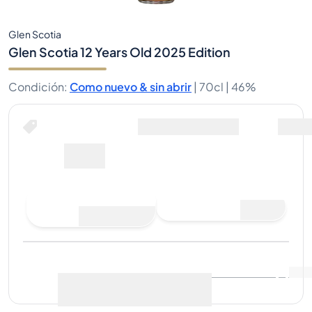
Glen Scotia
Glen Scotia 12 Years Old 2025 Edition
Condición
:
Como nuevo & sin abrir
|
70cl |
46%
Comprar ahora por
Envio Incluido
39€
Hacer una oferta de
Comprar ahora
compra
Última venta
:
Aún no hay
Ver datos de mercado
(
..
)
ventas