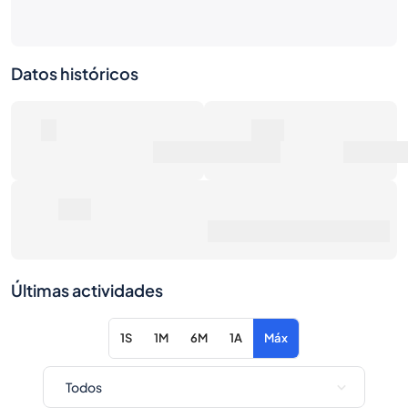
Datos históricos
0
0€
Número de ventas
Valor de mercado
0€
Precio de venta promedio
Últimas actividades
1S
1M
6M
1A
Máx