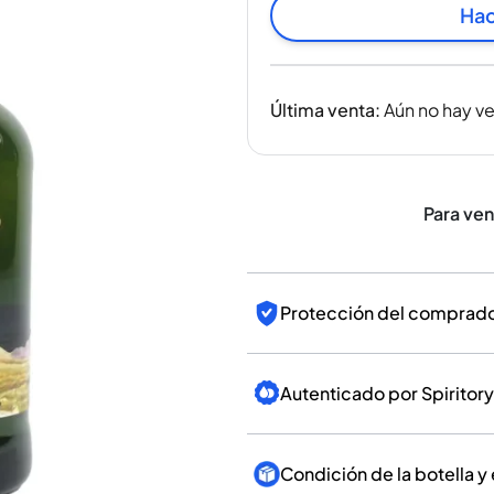
India
Hac
Taiwán
China
Corea
Última venta
:
Aún no hay v
América y el Caribe
Estados Unidos
Canadá
México
Para ve
Jamaica
Guyana
Barbados
Protección del comprador
Autenticado por Spiritory
Condición de la botella y