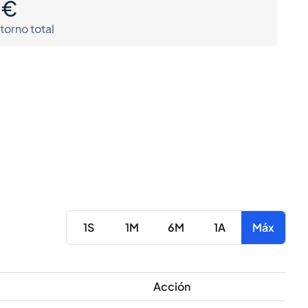
0€
torno total
1S
1M
6M
1A
Máx
Acción