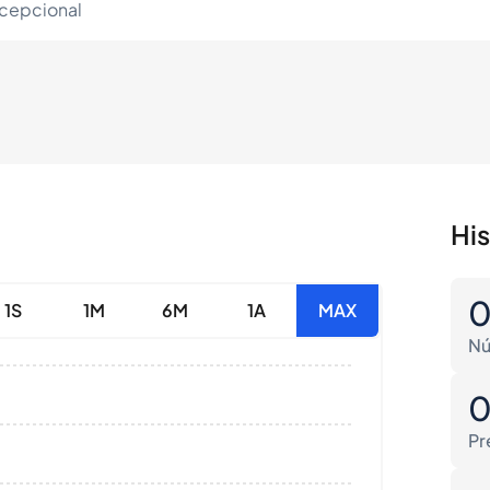
xcepcional
Hi
1S
1M
6M
1A
MAX
Nú
Pr