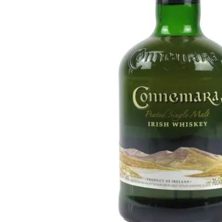
Taiwán
Glendronach
Estados Unidos
Highland Park
Redbreast
Marcas
Royal Salute
Ardbeg
Springbank
Dalmore
Glenfiddich
Bourbon y Americano
Hibiki
Blanton's
Johnnie Walker
Booker's
Laphroaig
Eagle Rare
Macallan
Jack Daniel's
Midleton
Jim Beam
Springbank
Maker's Mark
Yamazaki
Michter's
Pappy Van Winkle
Mejores Ofertas
Weller
Ofertas Destacadas
Woodford Reserve
Menos de 50€
50-100€
Espirituosos y Ron