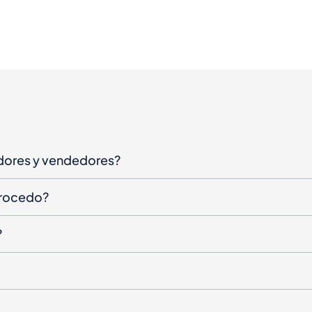
dores y vendedores?
procedo?
?