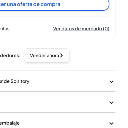
er una oferta de compra
entas
Ver datos de mercado
(
0
)
ndedores
:
Vender ahora
 de Spiritory
 embalaje