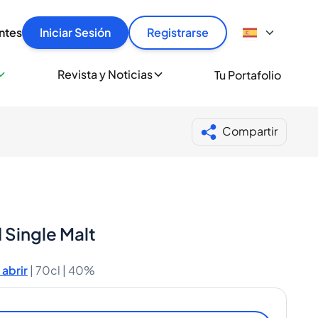
articular
llas rápido, con seguridad y al mejor precio.
ntes
Iniciar Sesión
Registrarse
sionalmente
Revista y Noticias
Tu Portafolio
 a miles de amantes del whisky y los destilados.
ante de Spiritory
Compartir
Single Malt
abrir
|
70cl |
40%