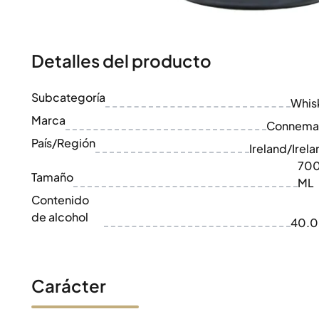
100-200€
Clase Azul
200-500€
Diplomatico
Próximos Lanzamientos
Don Julio
Gin Mare
Detalles del producto
Colecciones
Mangabeiras
Favoritos de Clientes
Hennessy
Subcategoría
Raro y Coleccionable
Whis
Martell
Ediciones Limitadas
Marca
Monkey 47
Connema
Destilería Cerrada
Remy Martin
País/Región
Ireland/Irela
Whisky Ahumado
Ron Zacapa
70
Whisky Dulce
Tamaño
ML
Contenido
de alcohol
40.
Carácter