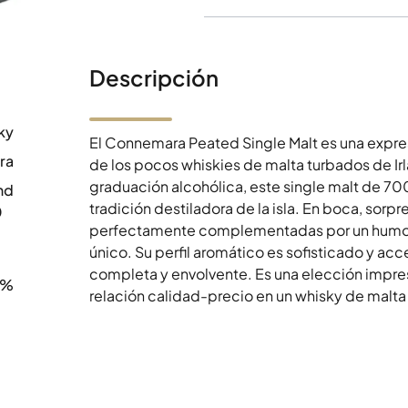
Descripción
ky
El Connemara Peated Single Malt es una expre
ra
de los pocos whiskies de malta turbados de I
graduación alcohólica, este single malt de 700
nd
tradición destiladora de la isla. En boca, sorpr
0
perfectamente complementadas por un humo a
único. Su perfil aromático es sofisticado y ac
completa y envolvente. Es una elección impre
0%
relación calidad-precio en un whisky de malta