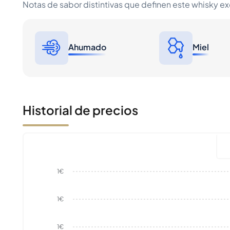
Notas de sabor distintivas que definen este whisky e
Ahumado
Miel
Historial de precios
1€
1€
1€