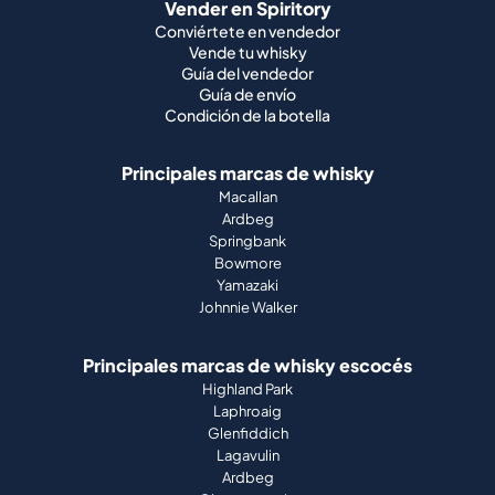
Vender en Spiritory
Conviértete en vendedor
Vende tu whisky
Guía del vendedor
Guía de envío
Condición de la botella
Principales marcas de whisky
Macallan
Ardbeg
Springbank
Bowmore
Yamazaki
Johnnie Walker
Principales marcas de whisky escocés
Highland Park
Laphroaig
Glenfiddich
Lagavulin
Ardbeg