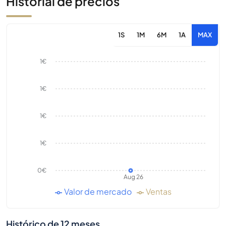
Historial de precios
1S
1M
6M
1A
MAX
1€
1€
1€
1€
0€
Aug 26
Valor de mercado
Ventas
Histórico de 12 meses