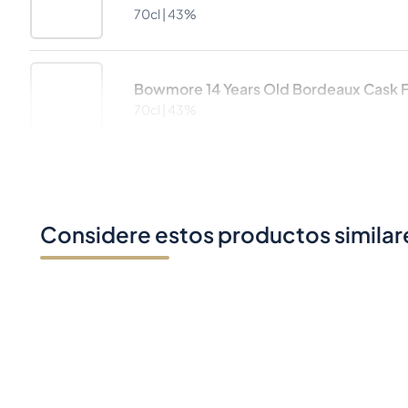
70cl |
43%
Bowmore 14 Years Old Bordeaux Cask F
70cl |
43%
Considere estos productos similar