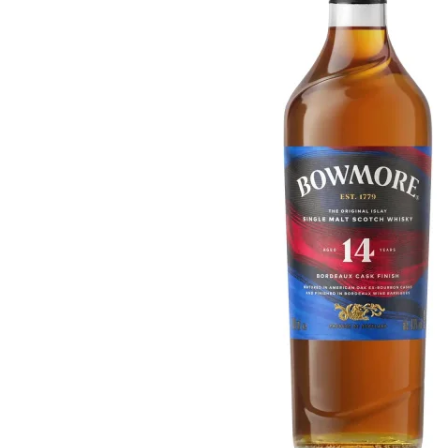
Taiwán
Glendronach
Estados Unidos
Highland Park
Redbreast
Marcas
Royal Salute
Ardbeg
Springbank
Dalmore
Glenfiddich
Bourbon y Americano
Hibiki
Blanton's
Johnnie Walker
Booker's
Laphroaig
Eagle Rare
Macallan
Jack Daniel's
Midleton
Jim Beam
Springbank
Maker's Mark
Yamazaki
Michter's
Pappy Van Winkle
Mejores Ofertas
Weller
Ofertas Destacadas
Woodford Reserve
Menos de 50€
50-100€
Espirituosos y Ron