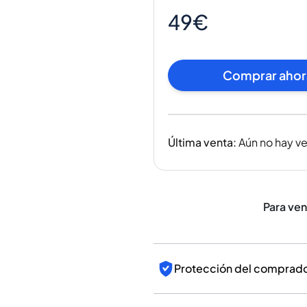
India
49€
Taiwán
China
Corea
Comprar ahor
América y el Caribe
Estados Unidos
Canadá
México
Última venta
:
Aún no hay v
Jamaica
Guyana
Barbados
Para ve
Protección del comprador