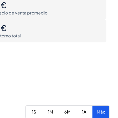
0€
ecio de venta promedio
0€
torno total
1S
1M
6M
1A
Máx