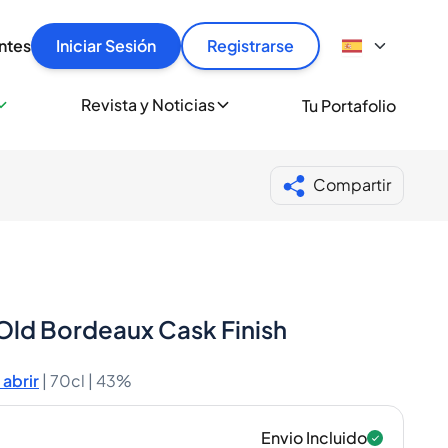
articular
llas rápido, con seguridad y al mejor precio.
ntes
Iniciar Sesión
Registrarse
sionalmente
Revista y Noticias
Tu Portafolio
 a miles de amantes del whisky y los destilados.
ante de Spiritory
Compartir
Old Bordeaux Cask Finish
abrir
|
70cl |
43%
Envio Incluido