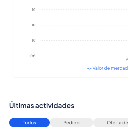
1€
1€
1€
0€
A
Valor de merca
Últimas actividades
Todos
Pedido
Oferta d