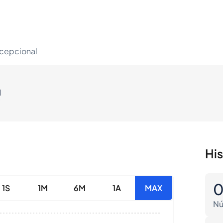
xcepcional
l
Hi
1S
1M
6M
1A
MAX
Nú