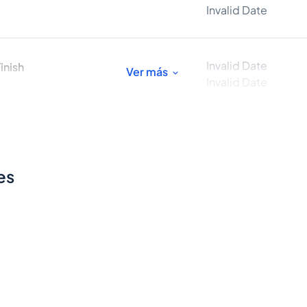
Invalid Date
Invalid Date
inish
Ver más
Invalid Date
es