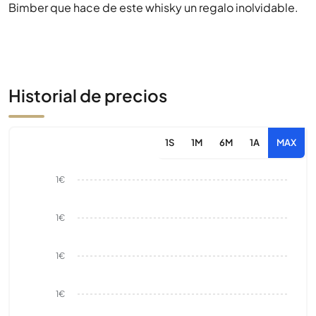
Bimber que hace de este whisky un regalo inolvidable.
Historial de precios
1S
1M
6M
1A
MAX
1€
1€
1€
1€