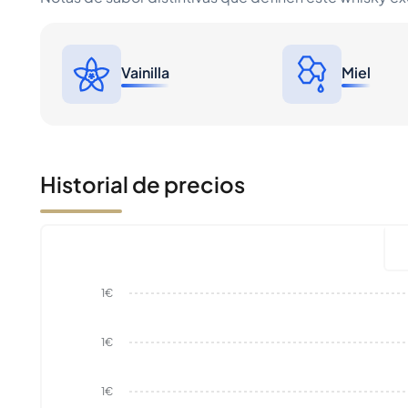
Vainilla
Miel
Historial de precios
1€
1€
1€