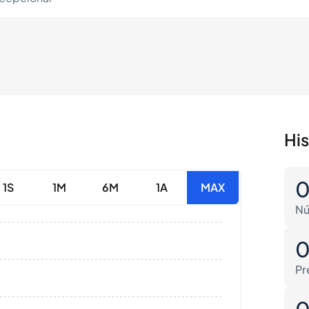
Hi
1S
1M
6M
1A
MAX
Nú
Pr