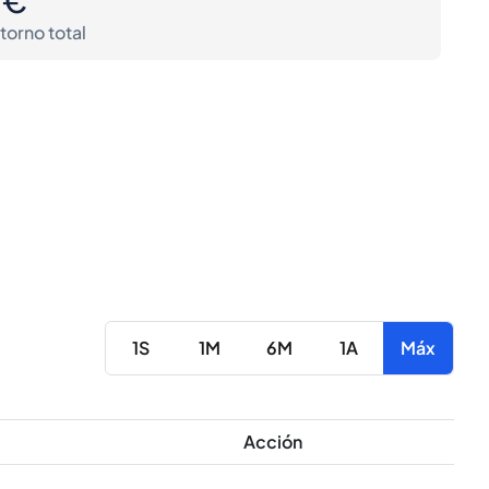
torno total
1S
1M
6M
1A
Máx
Acción