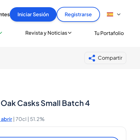
articular
llas rápido, con seguridad y al mejor precio.
ntes
Iniciar Sesión
Registrarse
sionalmente
Revista y Noticias
Tu Portafolio
 a miles de amantes del whisky y los destilados.
ante de Spiritory
Compartir
 Oak Casks Small Batch 4
abrir
|
70cl |
51.2%