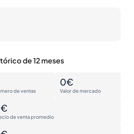
stórico de 12 meses
0
0€
mero de ventas
Valor de mercado
0€
ecio de venta promedio
0€