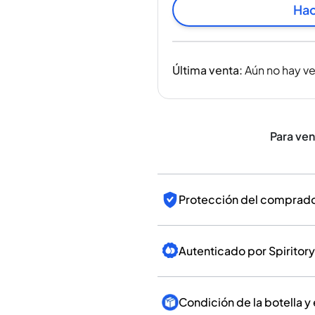
India
Hac
Taiwán
China
Corea
Última venta
:
Aún no hay v
América y el Caribe
Estados Unidos
Canadá
México
Para ve
Jamaica
Guyana
Barbados
Protección del comprador
Autenticado por Spiritory
Condición de la botella y