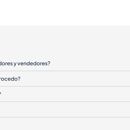
dores y vendedores?
procedo?
?