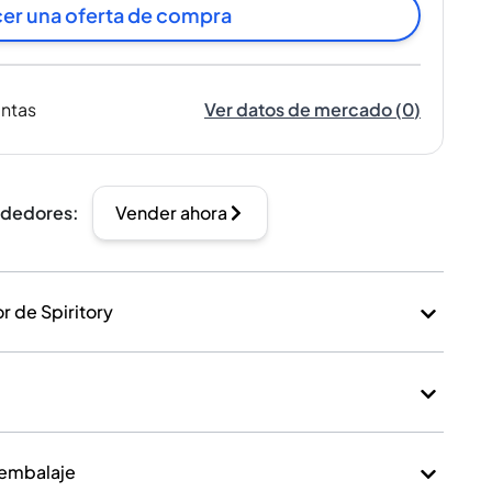
er una oferta de compra
entas
Ver datos de mercado
(
0
)
ndedores
:
Vender ahora
 de Spiritory
 embalaje