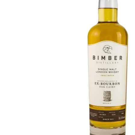
Taiwán
Glendronach
Estados Unidos
Highland Park
Redbreast
Marcas
Royal Salute
Ardbeg
Springbank
Dalmore
Glenfiddich
Bourbon y Americano
Hibiki
Blanton's
Johnnie Walker
Booker's
Laphroaig
Eagle Rare
Macallan
Jack Daniel's
Midleton
Jim Beam
Springbank
Maker's Mark
Yamazaki
Michter's
Pappy Van Winkle
Mejores Ofertas
Weller
Ofertas Destacadas
Woodford Reserve
Menos de 50€
50-100€
Espirituosos y Ron