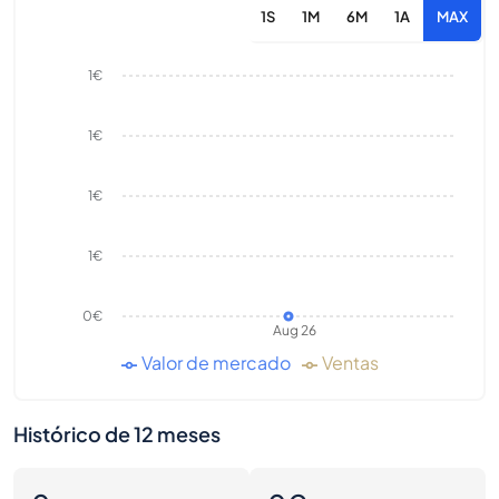
1S
1M
6M
1A
MAX
1€
1€
1€
1€
0€
Aug 26
Valor de mercado
Ventas
Histórico de 12 meses