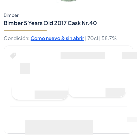
Bimber
Bimber 5 Years Old 2017 Cask Nr.40
Condición
:
Como nuevo & sin abrir
|
70cl |
58.7%
Hacer una oferta de compra
Última venta
:
Aún no hay
Ver datos de mercado
(
0
)
ventas
Vender ahora