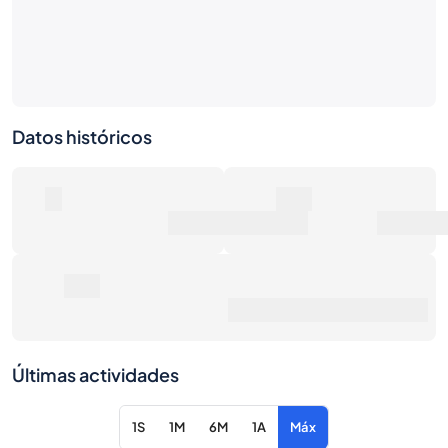
Datos históricos
0
0€
Número de ventas
Valor de mercado
0€
Precio de venta promedio
Últimas actividades
1S
1M
6M
1A
Máx