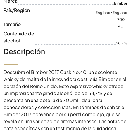
Contenido de
alcohol
58.7%
Descripción
Descubra el Bimber 2017 Cask No.40, un excelente
whisky de malta de la innovadora destilería Bimber en el
corazón del Reino Unido. Este expresivo whisky ofrece
un impresionante grado alcohólico de 58,7% y se
presenta en una botella de 700ml, ideal para
conocedores y coleccionistas. En términos de sabor, el
Bimber 2017 convence por su perfil complejo, que se
revela en una variedad de aromas intensos. Las notas de
cata específicas son un testimonio de la cuidadosa
maduración de la barrica y la artesanía de precisión con
la que se produce este whisky. Un imprescindible para
cualquier amante de los single malts de alta calidad que
busque profundidad y carácter en una copa.