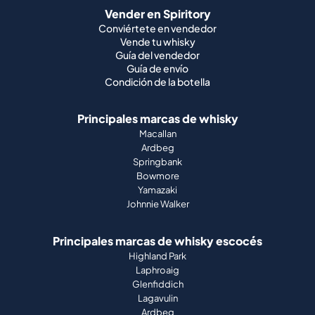
Condición de la botella
Principales marcas de whisky
Macallan
Ardbeg
Springbank
Bowmore
Yamazaki
Johnnie Walker
Principales marcas de whisky escocés
Highland Park
Laphroaig
Glenfiddich
Lagavulin
Ardbeg
Glenmorangie
Sobre nosotros
Cómo funciona