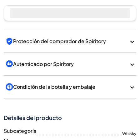
Protección del comprador de Spiritory
Autenticado por Spiritory
Condición de la botella y embalaje
Detalles del producto
Subcategoría
Whisky
Marca
Bimber
País/Región
England/England
700
Tamaño
ML