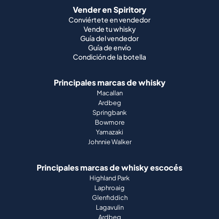
Vender en Spiritory
Conviértete en vendedor
Vende tu whisky
Guía del vendedor
Guía de envío
Condición de la botella
Principales marcas de whisky
Macallan
Ardbeg
Springbank
Bowmore
Yamazaki
Johnnie Walker
Principales marcas de whisky escocés
Highland Park
Laphroaig
Glenfiddich
Lagavulin
Ardbeg