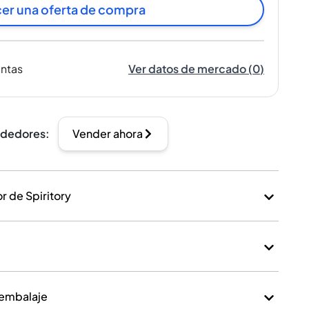
er una oferta de compra
entas
Ver datos de mercado
(
0
)
ndedores
:
Vender ahora
 de Spiritory
 embalaje