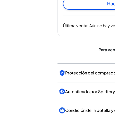
India
Hac
Taiwán
China
Corea
Última venta
:
Aún no hay v
América y el Caribe
Estados Unidos
Canadá
México
Para ve
Jamaica
Guyana
Barbados
Protección del comprador
Autenticado por Spiritory
Condición de la botella y