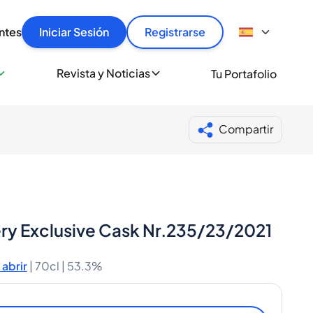
articular
llas rápido, con seguridad y al mejor precio.
ntes
Iniciar Sesión
Registrarse
sionalmente
Revista y Noticias
Tu Portafolio
 a miles de amantes del whisky y los destilados.
ante de Spiritory
Compartir
ery Exclusive Cask Nr.235/23/2021
abrir
|
70cl |
53.3%