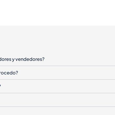
dores y vendedores?
procedo?
?