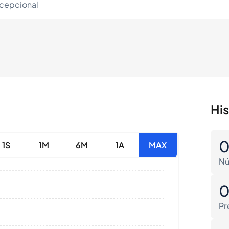
xcepcional
Hi
1S
1M
6M
1A
MAX
Nú
Pr