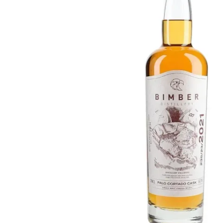
Taiwán
Glendronach
Estados Unidos
Highland Park
Redbreast
Marcas
Royal Salute
Ardbeg
Springbank
Dalmore
Glenfiddich
Bourbon y Americano
Hibiki
Blanton's
Johnnie Walker
Booker's
Laphroaig
Eagle Rare
Macallan
Jack Daniel's
Midleton
Jim Beam
Springbank
Maker's Mark
Yamazaki
Michter's
Pappy Van Winkle
Mejores Ofertas
Weller
Ofertas Destacadas
Woodford Reserve
Menos de 50€
50-100€
Espirituosos y Ron