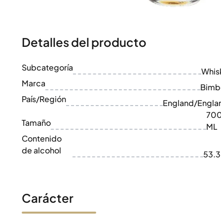
100-200€
Clase Azul
200-500€
Diplomatico
Próximos Lanzamientos
Don Julio
Gin Mare
Detalles del producto
Colecciones
Mangabeiras
Favoritos de Clientes
Hennessy
Subcategoría
Raro y Coleccionable
Whis
Martell
Ediciones Limitadas
Marca
Monkey 47
Bimb
Destilería Cerrada
Remy Martin
País/Región
England/Engla
Whisky Ahumado
Ron Zacapa
70
Whisky Dulce
Tamaño
ML
Contenido
de alcohol
53.
Carácter