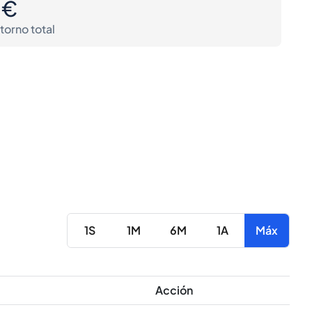
0€
torno total
1S
1M
6M
1A
Máx
Acción