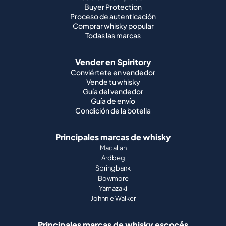
Buyer Protection
Proceso de autenticación
Comprar whisky popular
Todas las marcas
Vender en Spiritory
Conviértete en vendedor
Vende tu whisky
Guía del vendedor
Guía de envío
Condición de la botella
Principales marcas de whisky
Macallan
Ardbeg
Springbank
Bowmore
Yamazaki
Johnnie Walker
Principales marcas de whisky escocés