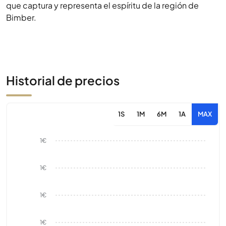
que captura y representa el espíritu de la región de
Bimber.
Historial de precios
1S
1M
6M
1A
MAX
1€
1€
1€
1€