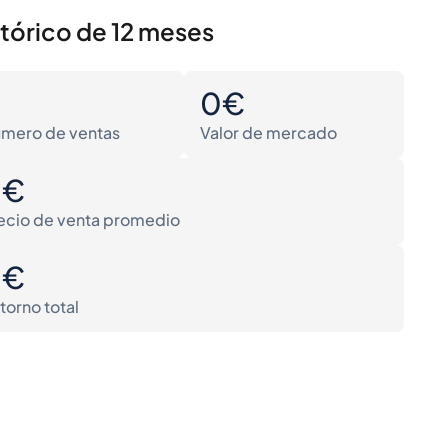
stórico de 12 meses
0
0€
mero de ventas
Valor de mercado
0€
ecio de venta promedio
0€
torno total