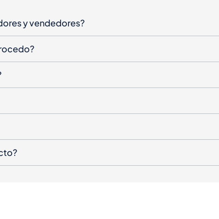
dores y vendedores?
procedo?
?
cto?