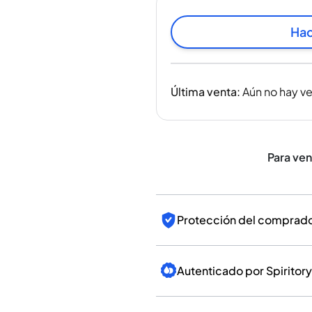
India
Taiwán
Hac
China
Corea
América y el Caribe
Última venta
:
Aún no hay v
Estados Unidos
Canadá
México
Jamaica
Para ve
Guyana
Barbados
Protección del comprador
Autenticado por Spiritory