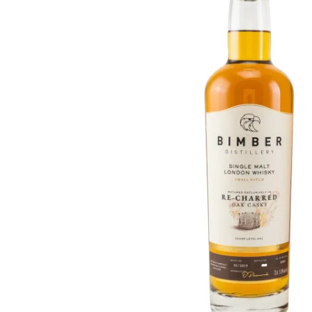
Taiwán
Glendronach
Estados Unidos
Highland Park
Redbreast
Marcas
Royal Salute
Ardbeg
Springbank
Dalmore
Glenfiddich
Bourbon y Americano
Hibiki
Blanton's
Johnnie Walker
Booker's
Laphroaig
Eagle Rare
Macallan
Jack Daniel's
Midleton
Jim Beam
Springbank
Maker's Mark
Yamazaki
Michter's
Pappy Van Winkle
Mejores Ofertas
Weller
Ofertas Destacadas
Woodford Reserve
Menos de 50€
50-100€
Espirituosos y Ron