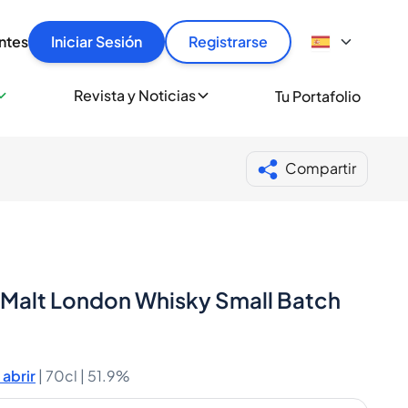
articular
llas rápido, con seguridad y al mejor precio.
ntes
Iniciar Sesión
Registrarse
sionalmente
Revista y Noticias
Tu Portafolio
 a miles de amantes del whisky y los destilados.
ante de Spiritory
Compartir
 Malt London Whisky Small Batch
abrir
|
70cl |
51.9%