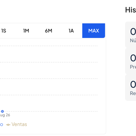
Hi
1S
1M
6M
1A
MAX
Nú
Pr
Re
ug 26
do
Ventas