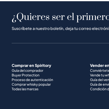
¿Quieres ser el primero
Suscríbete a nuestro boletín, deja tu correo electrón
Comprar en Spiritory
Vender en
Guía del comprador
Conviértet
Buyer Protection
Vende tu w
Proceso de autenticación
Guía del ve
Comprar whisky popular
Guía de env
Todas las marcas
Condición d