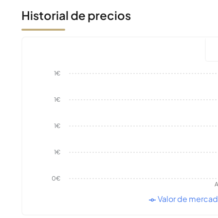
Historial de precios
1€
1€
1€
1€
0€
A
Valor de merca