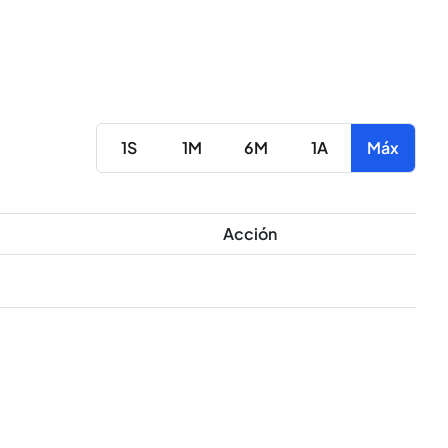
1S
1M
6M
1A
Máx
Acción