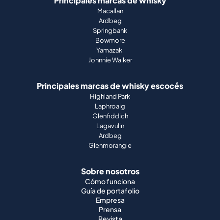
Principales marcas de whisky
Macallan
Ardbeg
Springbank
Bowmore
Yamazaki
Johnnie Walker
Principales marcas de whisky escocés
Highland Park
Laphroaig
Glenfiddich
Lagavulin
Ardbeg
Glenmorangie
Sobre nosotros
Cómo funciona
Guía de portafolio
Empresa
Prensa
Revista