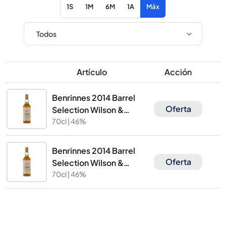
1S
1M
6M
1A
Máx
Artículo
Acción
Benrinnes 2014 Barrel
Oferta
Selection Wilson &
Morgan
70cl |
46%
Benrinnes 2014 Barrel
Oferta
Selection Wilson &
Morgan
70cl |
46%