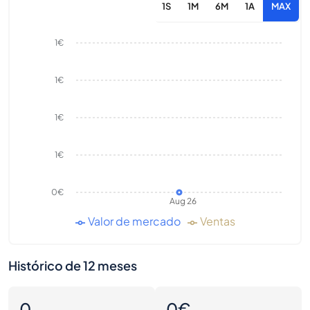
1S
1M
6M
1A
MAX
1€
1€
1€
1€
0€
Aug 26
Valor de mercado
Ventas
Histórico de 12 meses
0
0€