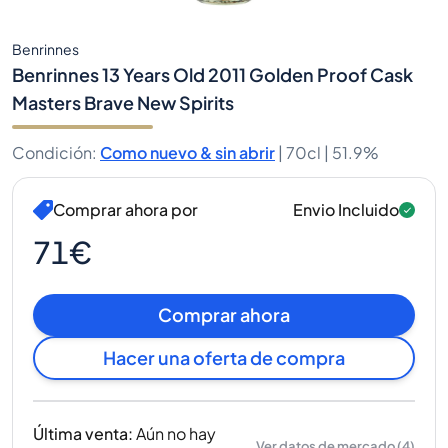
Benrinnes
Benrinnes 13 Years Old 2011 Golden Proof Cask
Masters Brave New Spirits
Condición
:
Como nuevo & sin abrir
|
70cl |
51.9%
Comprar ahora por
Envio Incluido
71€
Comprar ahora
Hacer una oferta de compra
Última venta
:
Aún no hay
Ver datos de mercado
(
4
)