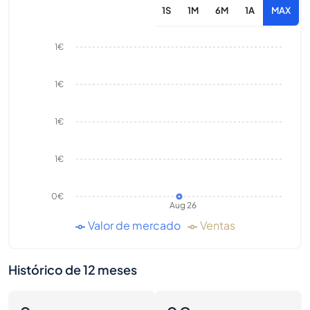
1S
1M
6M
1A
MAX
1€
1€
1€
1€
0€
Aug 26
Valor de mercado
Ventas
Histórico de 12 meses