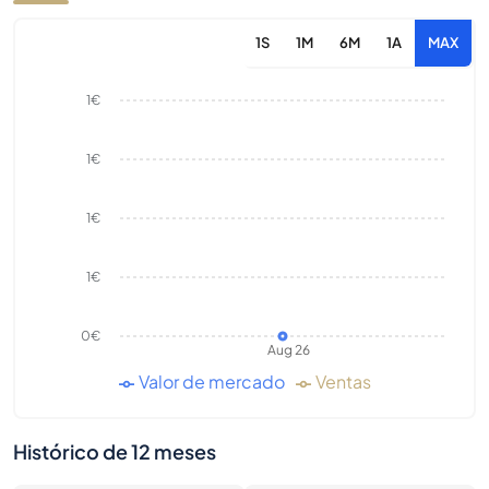
1S
1M
6M
1A
MAX
1€
1€
1€
1€
0€
Aug 26
Valor de mercado
Ventas
Histórico de 12 meses