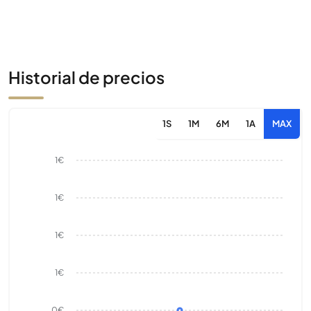
Historial de precios
1S
1M
6M
1A
MAX
1€
1€
1€
1€
0€